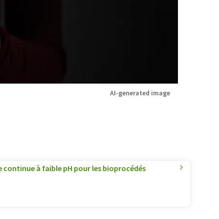
AI-generated image
e continue à faible pH pour les bioprocédés