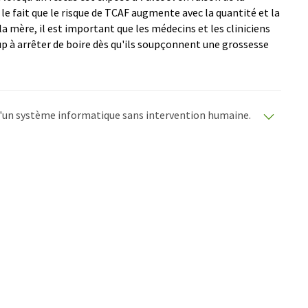
e fait que le risque de TCAF augmente avec la quantité et la
a mère, il est important que les médecins et les cliniciens
p à arrêter de boire dès qu'ils soupçonnent une grossesse
e d'un système informatique sans intervention humaine.
matiques pour présenter un plus large éventail
raduit avec traduction automatique, il est possible
ire, de syntaxe ou de grammaire. L'article original dans