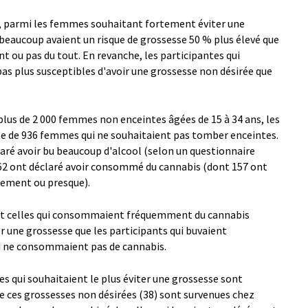
e, parmi les femmes souhaitant fortement éviter une
t beaucoup avaient un risque de grossesse 50 % plus élevé que
 ou pas du tout. En revanche, les participantes qui
as plus susceptibles d'avoir une grossesse non désirée que
 plus de 2 000 femmes non enceintes âgées de 15 à 34 ans, les
pe de 936 femmes qui ne souhaitaient pas tomber enceintes.
laré avoir bu beaucoup d'alcool (selon un questionnaire
362 ont déclaré avoir consommé du cannabis (dont 157 ont
ement ou presque).
et celles qui consommaient fréquemment du cannabis
r une grossesse que les participants qui buvaient
i ne consommaient pas de cannabis.
s qui souhaitaient le plus éviter une grossesse sont
e ces grossesses non désirées (38) sont survenues chez