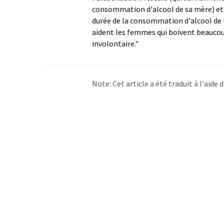
consommation d'alcool de sa mère) et l
durée de la consommation d'alcool de l
aident les femmes qui boivent beaucou
involontaire."
Note: Cet article a été traduit à l'aid
LUMITOS propose ces traductions auto
d'actualités. Comme cet article a été t
qu'il contienne des erreurs de vocabula
Anglais peut être trouvé
ici
.