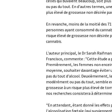
celles qui buvaient beaucoup, soit pl
ou pas du tout. En d'autres termes, un
plus élevé de grossesse non désirée p
En revanche, moins de la moitié des 71
personnes ayant consommé du cannabis,
risque élevé de grossesse non désirée
cannabis.
L'auteur principal, le Dr Sarah Raifman,
Francisco, commente : "Cette étude a 
Premièrement, les femmes non encein
moyenne, souhaiter davantage éviter
pas du tout d'alcool. Deuxièmement, le
modérément ou pas du tout, semble exp
grossesse à un risque plus élevé de tom
nos recherches consistera à détermin
"En attendant, étant donné les effets
l'alcoolisation fœtale (qui surviennent