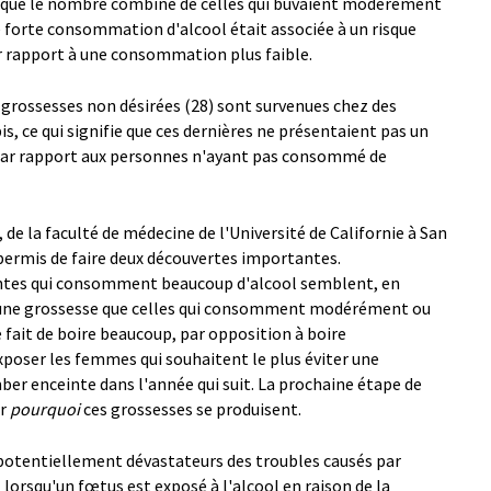
us que le nombre combiné de celles qui buvaient modérément
e forte consommation d'alcool était associée à un risque
ar rapport à une consommation plus faible.
 grossesses non désirées (28) sont survenues chez des
 ce qui signifie que ces dernières ne présentaient pas un
 par rapport aux personnes n'ayant pas consommé de
 de la faculté de médecine de l'Université de Californie à San
permis de faire deux découvertes importantes.
tes qui consomment beaucoup d'alcool semblent, en
 une grossesse que celles qui consomment modérément ou
 fait de boire beaucoup, par opposition à boire
oser les femmes qui souhaitent le plus éviter une
ber enceinte dans l'année qui suit. La prochaine étape de
er
pourquoi
ces grossesses se produisent.
 potentiellement dévastateurs des troubles causés par
 lorsqu'un fœtus est exposé à l'alcool en raison de la