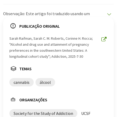
Observação: Este artigo foi traduzido usando um
sistema de computador sem intervenção humana. A
LUMITOS oferece essas traduções automáticas para
PUBLICAÇÃO ORIGINAL
apresentar uma gama mais ampla de notícias atuais.
Como este artigo foi traduzido com tradução
Sarah Raifman, Sarah C. M. Roberts, Corinne H. Rocca;
automática, é possível que contenha erros de
"Alcohol and drug use and attainment of pregnancy
vocabulário, sintaxe ou gramática. O artigo original em
preferences in the southwestern United States: A
Inglês pode ser encontrado
aqui
.
longitudinal cohort study"; Addiction, 2025-7-30
TEMAS
cannabis
álcool
ORGANIZAÇÕES
Society for the Study of Addiction
UCSF