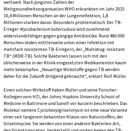
weltweit. Nach jüngsten Zahlen der
Weltgesundheitsorganisation WHO erkrankten im Jahr 2015
10,4 Millionen Menschen an der Lungeninfektion, 1,8
Millionen starben daran. Besonders problematisch: Der TB-
Erreger
Mycobacterium tuberculosis
wird zunehmend
widerstandsfähiger gegen gängige Antibiotika. Rund 480.000
Menschen leiden mittlerweile unter einer Infektion mit
mehrfach resistenten TB-Erregern, der „Multidrug-resistant
TB“ (MDR-TB). Solche Bakterien lassen sich mit den
üblicherweise in der Klinik eingesetzten Medikamenten kaum
mehr bekämpfen. „Neuartige Wirkstoffe gegen TB werden
daher für die Zukunft dringend gebraucht“, erklärt Rolf Müller.
Einen solchen Wirkstoff haben Müller und seine Forscher-
Kollegen vom HZI, der Johns Hopkins University School of
Medicine in Baltimore und Sanofi vor kurzem beschrieben. Das
Molekül namens Cyclohexylgriselimycin ist eine neue Variante
einer seit längerem bekannten Klasse von Naturstoffen, der
Griselimycine. Sie werden von einer anderen Bakterien-Art,
den Streptomyceten, hergestellt und wirken gegen den TB-