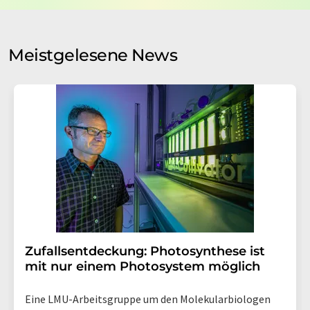
auf Basis unserer
Datenschutzerklärung
. LUMITOS darf
Sie zum Zwecke der Werbung oder der Markt- und
Meinungsforschung per E-Mail kontaktieren. Ihre
Meistgelesene News
Einwilligung können Sie jederzeit ohne Angabe von
Gründen gegenüber der LUMITOS AG, Ernst-Augustin-
Str. 2, 12489 Berlin oder per E-Mail unter
widerruf@lumitos.com
mit Wirkung für die Zukunft
widerrufen. Zudem ist in jeder E-Mail ein Link zur
Abbestellung des entsprechenden Newsletters
enthalten.
Zufallsentdeckung: Photosynthese ist
mit nur einem Photosystem möglich
Eine LMU-Arbeitsgruppe um den Molekularbiologen