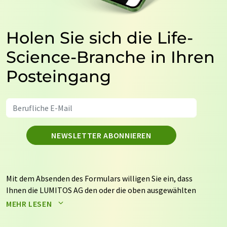
Holen Sie sich die Life-
Science-Branche in Ihren
Posteingang
NEWSLETTER ABONNIEREN
Mit dem Absenden des Formulars willigen Sie ein, dass
Ihnen die LUMITOS AG den oder die oben ausgewählten
Newsletter per E-Mail zusendet. Ihre Daten werden
MEHR LESEN
nicht an Dritte weitergegeben. Die Speicherung und
Verarbeitung Ihrer Daten durch die LUMITOS AG erfolgt