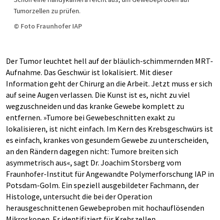
Tumorzellen zu prüfen.
© Foto Fraunhofer IAP
Der Tumor leuchtet hell auf der bläulich-schimmernden MRT-
Aufnahme. Das Geschwür ist lokalisiert. Mit dieser
Information geht der Chirurg an die Arbeit. Jetzt muss er sich
auf seine Augen verlassen. Die Kunst ist es, nicht zu viel
wegzuschneiden und das kranke Gewebe komplett zu
entfernen. »Tumore bei Gewebeschnitten exakt zu
lokalisieren, ist nicht einfach. Im Kern des Krebsgeschwürs ist
es einfach, krankes von gesundem Gewebe zu unterscheiden,
an den Rändern dagegen nicht: Tumore breiten sich
asymmetrisch aus«, sagt Dr. Joachim Storsberg vom
Fraunhofer-Institut für Angewandte Polymerforschung IAP in
Potsdam-Golm. Ein speziell ausgebildeter Fachmann, der
Histologe, untersucht die bei der Operation
herausgeschnittenen Gewebeproben mit hochauflösenden
Mikroskopen. Er identifiziert für Krebszellen