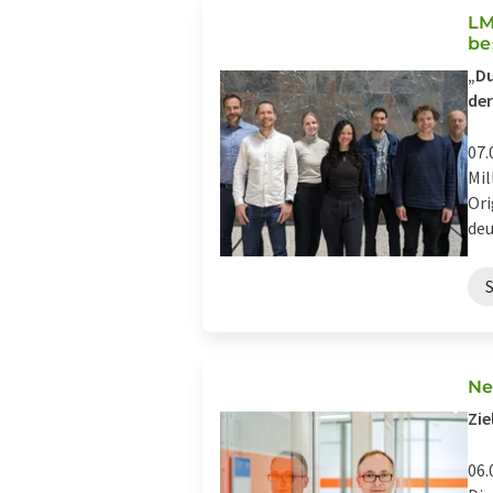
LM
be
„Du
der
07.
Mil
Ori
deu
Ne
Zie
06.