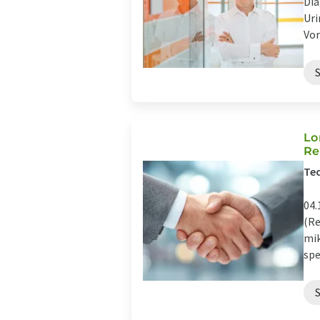
Dia
Uri
Vor
Lo
Re
Tec
04.
(Re
mik
spe