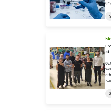
unw
Me
Pro
of-
06.
wel
erh
Kun