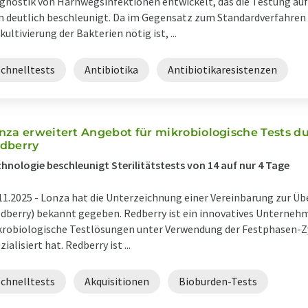
gnostik von Harnwegsinfektionen entwickelt, das die Testung auf
n deutlich beschleunigt. Da im Gegensatz zum Standardverfahren
kultivierung der Bakterien nötig ist, ...
Schnelltests
Antibiotika
Antibiotikaresistenzen
nza erweitert Angebot für mikrobiologische Tests 
dberry
hnologie beschleunigt Sterilitätstests von 14 auf nur 4 Tage
11.2025 -
Lonza hat die Unterzeichnung einer Vereinbarung zur Ü
dberry) bekannt gegeben. Redberry ist ein innovatives Unternehme
robiologische Testlösungen unter Verwendung der Festphasen-Z
zialisiert hat. Redberry ist ...
Schnelltests
Akquisitionen
Bioburden-Tests