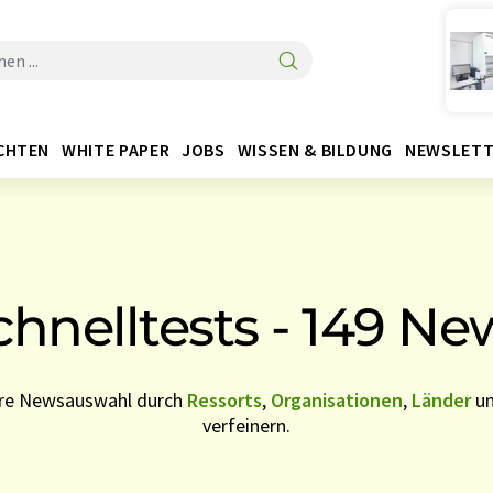
CHTEN
WHITE PAPER
JOBS
WISSEN & BILDUNG
NEWSLETT
chnelltests - 149 Ne
Ihre Newsauswahl durch
Ressorts
,
Organisationen
,
Länder
u
verfeinern.