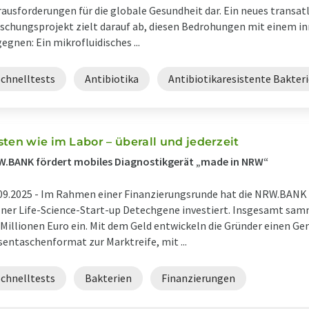
ausforderungen für die globale Gesundheit dar. Ein neues transat
schungsprojekt zielt darauf ab, diesen Bedrohungen mit einem i
egnen: Ein mikrofluidisches ...
Schnelltests
Antibiotika
Antibiotikaresistente Bakter
sten wie im Labor – überall und jederzeit
.BANK fördert mobiles Diagnostikgerät „made in NRW“
09.2025 -
Im Rahmen einer Finanzierungsrunde hat die NRW.BANK m
ner Life-Science-Start-up Detechgene investiert. Insgesamt sa
 Millionen Euro ein. Mit dem Geld entwickeln die Gründer einen Ge
entaschenformat zur Marktreife, mit ...
Schnelltests
Bakterien
Finanzierungen