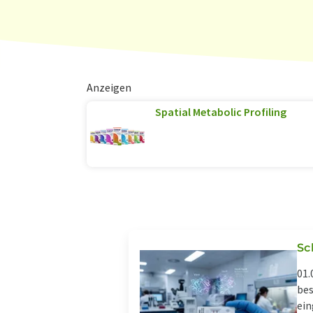
Anzeigen
Spatial Metabolic Profiling
Sc
01.
bes
ein