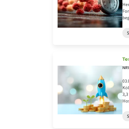
Her
For
beg
Te
NRW
03.
Köl
3,3
Hos