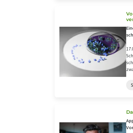
Vo
ve
Ein
sch
17.
Sch
sch
zwa
Da
App
Vo