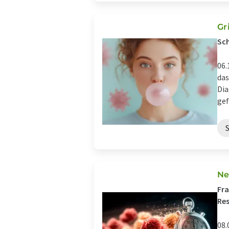
Gr
Sch
06.
das
Dia
gef
Ne
Fra
Res
08.