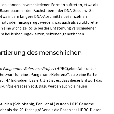
ten können in verschiedenen Formen auftreten, etwa als
Basenpaaren – den Buchstaben – der DNA-Sequenz. Sie
 etwa indem längere DNA-Abschnitte bei einzelnen
olt oder hinzugefügt werden, was auch als strukturelle
en eine wichtige Rolle bei der Entstehung verschiedener
em bei bisher ungeklärten, seltenen genetischen
rtierung des menschlichen
 Pangenome Reference Project
(HPRC),ebenfalls unter
n Entwurf für eine „Pangenom-Referenz“, also eine Karte
uf 47 Individuen basiert. Ziel ist es, dass dieser Entwurf das
ünftig ersetzen soll. Dazu werden auch die neuen
Studien (Schloissnig, Pani, et al.) wurden 1.019 Genome
ehr als das 20-fache größer als die Daten des HPRC. Dieser