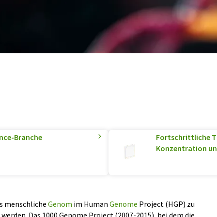
ence-Branche
Fortschrittliche 
Konzentration un
as menschliche
Genom
im Human
Genome
Project (HGP) zu
 werden. Das 1000 Genome Project (2007-2015), bei dem die