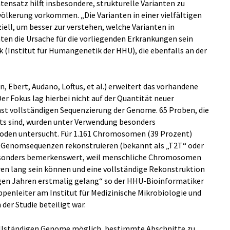
ensatz hilft insbesondere, strukturelle Varianten zu
evölkerung vorkommen. „Die Varianten in einer vielfältigen
ell, um besser zur verstehen, welche Varianten in
en die Ursache für die vorliegenden Erkrankungen sein
k (Institut für Humangenetik der HHU), die ebenfalls an der
 Ebert, Audano, Loftus, et al.) erweitert das vorhandene
r Fokus lag hierbei nicht auf der Quantität neuer
hst vollständigen Sequenzierung der Genome. 65 Proben, die
cts sind, wurden unter Verwendung besonders
oden untersucht. Für 1.161 Chromosomen (39 Prozent)
e Genomsequenzen rekonstruieren (bekannt als „T2T“ oder
besonders bemerkenswert, weil menschliche Chromosomen
en lang sein können und eine vollständige Rekonstruktion
gen Jahren erstmalig gelang“ so der HHU-Bioinformatiker
uppenleiter am Institut für Medizinische Mikrobiologie und
der Studie beteiligt war.
vollständigen Genome möglich, bestimmte Abschnitte zu