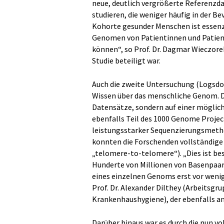
neue, deutlich vergrößerte Referenzdat
studieren, die weniger häufig in der B
Kohorte gesunder Menschen ist essenzi
Genomen von Patientinnen und Patient
können“, so Prof. Dr. Dagmar Wieczore
Studie beteiligt war.
Auch die zweite Untersuchung (Logsdon,
Wissen über das menschliche Genom. De
Datensätze, sondern auf einer möglic
ebenfalls Teil des 1000 Genome Proje
leistungsstarker Sequenzierungsmeth
konnten die Forschenden vollständig
„telomere-to-telomere“). „Dies ist 
Hunderte von Millionen von Basenpaar
eines einzelnen Genoms erst vor weni
Prof. Dr. Alexander Dilthey (Arbeitsgr
Krankenhaushygiene), der ebenfalls an 
Darüber hinaus war es durch die nun 