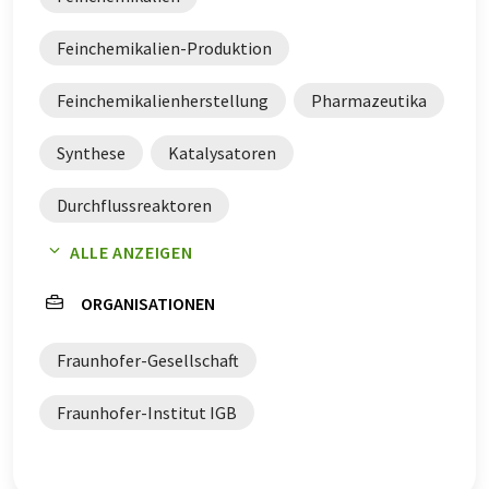
Feinchemikalien-Produktion
Feinchemikalienherstellung
Pharmazeutika
Synthese
Katalysatoren
Durchflussreaktoren
ALLE ANZEIGEN
Medikamentenherstellung
Katalyse
ORGANISATIONEN
Photokatalysatoren
Enzyme
Fraunhofer-Gesellschaft
Fraunhofer-Institut IGB