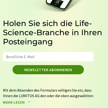
Holen Sie sich die Life-
Science-Branche in Ihren
Posteingang
NEWSLETTER ABONNIEREN
Mit dem Absenden des Formulars willigen Sie ein, dass
Ihnen die LUMITOS AG den oder die oben ausgewählten
Newsletter per E-Mail zusendet. Ihre Daten werden
MEHR LESEN
nicht an Dritte weitergegeben. Die Speicherung und