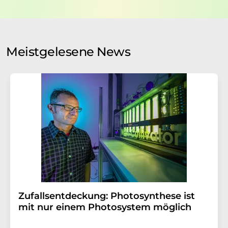
Verarbeitung Ihrer Daten durch die LUMITOS AG erfolgt
auf Basis unserer
Datenschutzerklärung
. LUMITOS darf
Sie zum Zwecke der Werbung oder der Markt- und
Meinungsforschung per E-Mail kontaktieren. Ihre
Meistgelesene News
Einwilligung können Sie jederzeit ohne Angabe von
Gründen gegenüber der LUMITOS AG, Ernst-Augustin-
Str. 2, 12489 Berlin oder per E-Mail unter
widerruf@lumitos.com
mit Wirkung für die Zukunft
widerrufen. Zudem ist in jeder E-Mail ein Link zur
Abbestellung des entsprechenden Newsletters
enthalten.
Zufallsentdeckung: Photosynthese ist
mit nur einem Photosystem möglich