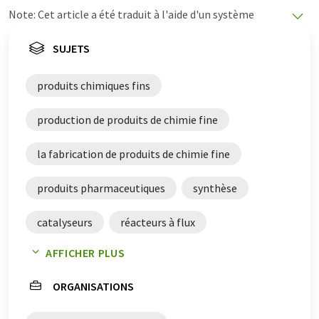
Note: Cet article a été traduit à l'aide d'un système
informatique sans intervention humaine. LUMITOS
propose ces traductions automatiques pour présenter
SUJETS
un plus large éventail d'actualités. Comme cet article a
été traduit avec traduction automatique, il est possible
produits chimiques fins
qu'il contienne des erreurs de vocabulaire, de syntaxe ou
de grammaire. L'article original dans Anglais peut être
production de produits de chimie fine
trouvé
ici
.
la fabrication de produits de chimie fine
produits pharmaceutiques
synthèse
catalyseurs
réacteurs à flux
AFFICHER PLUS
production de médicaments
catalyse
ORGANISATIONS
photocatalyseurs
enzymes