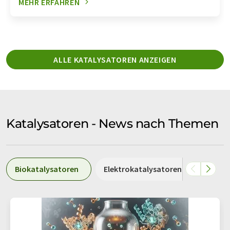
MEHR ERFAHREN
ALLE KATALYSATOREN ANZEIGEN
Katalysatoren - News nach Themen
Biokatalysatoren
Elektrokatalysatoren
Photo