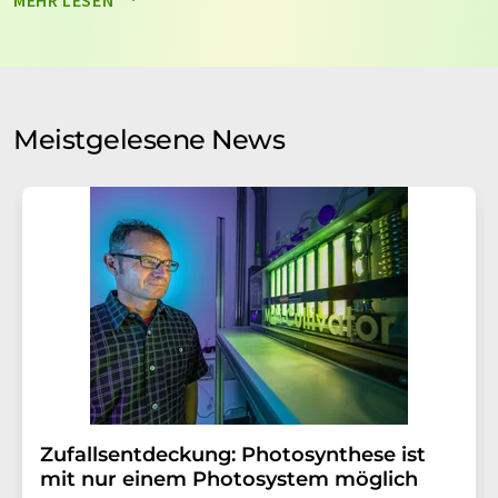
MEHR LESEN
nicht an Dritte weitergegeben. Die Speicherung und
Verarbeitung Ihrer Daten durch die LUMITOS AG erfolgt
auf Basis unserer
Datenschutzerklärung
. LUMITOS darf
Sie zum Zwecke der Werbung oder der Markt- und
Meinungsforschung per E-Mail kontaktieren. Ihre
Meistgelesene News
Einwilligung können Sie jederzeit ohne Angabe von
Gründen gegenüber der LUMITOS AG, Ernst-Augustin-
Str. 2, 12489 Berlin oder per E-Mail unter
widerruf@lumitos.com
mit Wirkung für die Zukunft
widerrufen. Zudem ist in jeder E-Mail ein Link zur
Abbestellung des entsprechenden Newsletters
enthalten.
Zufallsentdeckung: Photosynthese ist
mit nur einem Photosystem möglich