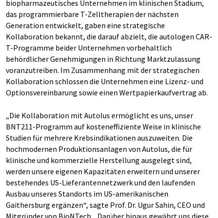
biopharmazeutisches Unternehmen im klinischen Stadium,
das programmierbare T-Zelltherapien der nächsten
Generation entwickelt, gaben eine strategische
Kollaboration bekannt, die darauf abzielt, die autologen CAR-
T-Programme beider Unternehmen vorbehaltlich
behördlicher Genehmigungen in Richtung Marktzulassung
voranzutreiben. Im Zusammenhang mit der strategischen
Kollaboration schlossen die Unternehmen eine Lizenz- und
Optionsvereinbarung sowie einen Wertpapierkaufvertrag ab.
„Die Kollaboration mit Autolus ermöglicht es uns, unser
BNT211-Programm auf kosteneffiziente Weise in klinische
Studien für mehrere Krebsindikationen auszuweiten. Die
hochmodernen Produktionsanlagen von Autolus, die für
klinische und kommerzielle Herstellung ausgelegt sind,
werden unsere eigenen Kapazitäten erweitern und unserer
bestehendes US-Lieferantennetzwerk und den laufenden
Ausbau unseres Standorts im US-amerikanischen
Gaithersburg ergänzen“, sagte Prof. Dr. Ugur Sahin, CEO und
Mitgründer von BioNTech. „Darüber hinaus gewährt uns diese