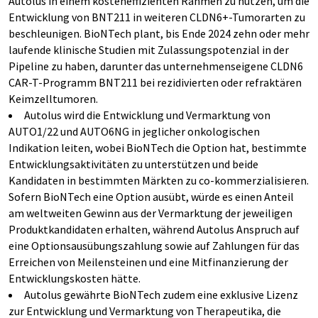
Autolus in einem kosteneffizienten Rahmen zu nutzen, um die
Entwicklung von BNT211 in weiteren CLDN6+-Tumorarten zu
beschleunigen. BioNTech plant, bis Ende 2024 zehn oder mehr
laufende klinische Studien mit Zulassungspotenzial in der
Pipeline zu haben, darunter das unternehmenseigene CLDN6
CAR-T-Programm BNT211 bei rezidivierten oder refraktären
Keimzelltumoren.
Autolus wird die Entwicklung und Vermarktung von
AUTO1/22 und AUTO6NG in jeglicher onkologischen
Indikation leiten, wobei BioNTech die Option hat, bestimmte
Entwicklungsaktivitäten zu unterstützen und beide
Kandidaten in bestimmten Märkten zu co-kommerzialisieren.
Sofern BioNTech eine Option ausübt, würde es einen Anteil
am weltweiten Gewinn aus der Vermarktung der jeweiligen
Produktkandidaten erhalten, während Autolus Anspruch auf
eine Optionsausübungszahlung sowie auf Zahlungen für das
Erreichen von Meilensteinen und eine Mitfinanzierung der
Entwicklungskosten hätte.
Autolus gewährte BioNTech zudem eine exklusive Lizenz
zur Entwicklung und Vermarktung von Therapeutika, die