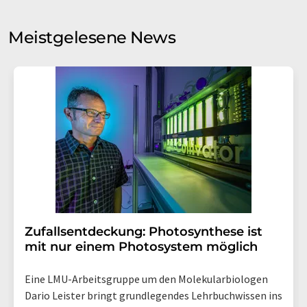
Sie zum Zwecke der Werbung oder der Markt- und
Meinungsforschung per E-Mail kontaktieren. Ihre
Meistgelesene News
Einwilligung können Sie jederzeit ohne Angabe von
Gründen gegenüber der LUMITOS AG, Ernst-Augustin-
Str. 2, 12489 Berlin oder per E-Mail unter
widerruf@lumitos.com
mit Wirkung für die Zukunft
widerrufen. Zudem ist in jeder E-Mail ein Link zur
Abbestellung des entsprechenden Newsletters
enthalten.
Zufallsentdeckung: Photosynthese ist
mit nur einem Photosystem möglich
Eine LMU-Arbeitsgruppe um den Molekularbiologen
Dario Leister bringt grundlegendes Lehrbuchwissen ins