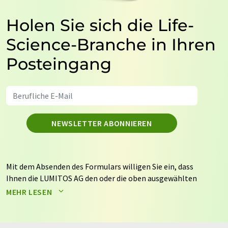
Holen Sie sich die Life-
Science-Branche in Ihren
Posteingang
NEWSLETTER ABONNIEREN
Mit dem Absenden des Formulars willigen Sie ein, dass
Ihnen die LUMITOS AG den oder die oben ausgewählten
Newsletter per E-Mail zusendet. Ihre Daten werden
MEHR LESEN
nicht an Dritte weitergegeben. Die Speicherung und
Verarbeitung Ihrer Daten durch die LUMITOS AG erfolgt
auf Basis unserer
Datenschutzerklärung
. LUMITOS darf