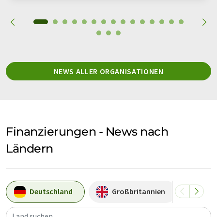
NEWS ALLER ORGANISATIONEN
Finanzierungen - News nach
Ländern
Deutschland
Großbritannien
Sch
Land suchen...