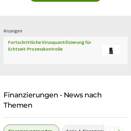
Anzeigen
Fortschrittliche Virusquantifizierung für
Echtzeit-Prozesskontrolle
Finanzierungen - News nach
Themen
Finanzierungsrunden
Serie-A-Finanzierung
See