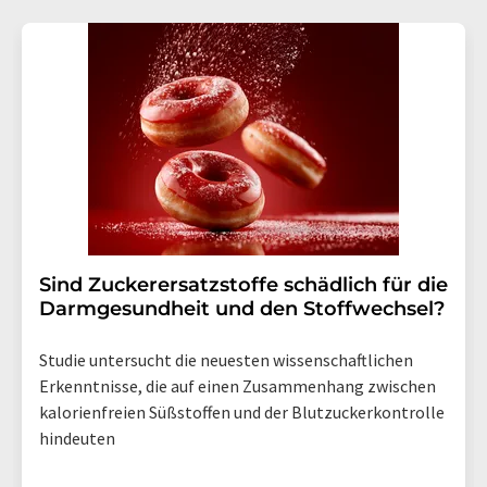
Gründen gegenüber der LUMITOS AG, Ernst-Augustin-
Str. 2, 12489 Berlin oder per E-Mail unter
widerruf@lumitos.com
mit Wirkung für die Zukunft
widerrufen. Zudem ist in jeder E-Mail ein Link zur
Abbestellung des entsprechenden Newsletters
enthalten.
Sind Zuckerersatzstoffe schädlich für die
Darmgesundheit und den Stoffwechsel?
Studie untersucht die neuesten wissenschaftlichen
Erkenntnisse, die auf einen Zusammenhang zwischen
kalorienfreien Süßstoffen und der Blutzuckerkontrolle
hindeuten