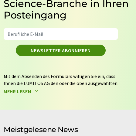
Science-Branche in Ihren
Posteingang
NEWSLETTER ABONNIEREN
Mit dem Absenden des Formulars willigen Sie ein, dass
Ihnen die LUMITOS AG den oder die oben ausgewählten
Newsletter per E-Mail zusendet. Ihre Daten werden
MEHR LESEN
nicht an Dritte weitergegeben. Die Speicherung und
Verarbeitung Ihrer Daten durch die LUMITOS AG erfolgt
auf Basis unserer
Datenschutzerklärung
. LUMITOS darf
Sie zum Zwecke der Werbung oder der Markt- und
Meinungsforschung per E-Mail kontaktieren. Ihre
Meistgelesene News
Einwilligung können Sie jederzeit ohne Angabe von