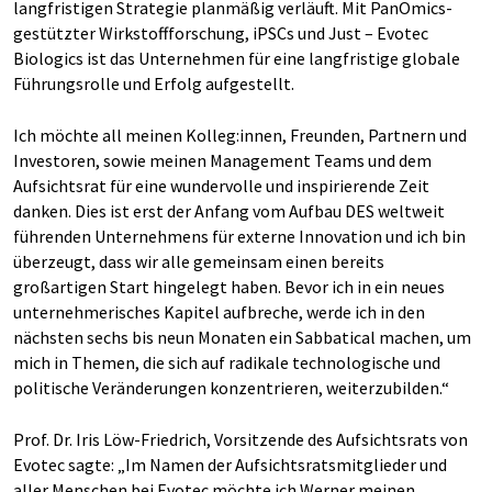
langfristigen Strategie planmäßig verläuft. Mit PanOmics-
gestützter Wirkstoffforschung, iPSCs und Just – Evotec
Biologics ist das Unternehmen für eine langfristige globale
Führungsrolle und Erfolg aufgestellt.
Ich möchte all meinen Kolleg:innen, Freunden, Partnern und
Investoren, sowie meinen Management Teams und dem
Aufsichtsrat für eine wundervolle und inspirierende Zeit
danken. Dies ist erst der Anfang vom Aufbau DES weltweit
führenden Unternehmens für externe Innovation und ich bin
überzeugt, dass wir alle gemeinsam einen bereits
großartigen Start hingelegt haben. Bevor ich in ein neues
unternehmerisches Kapitel aufbreche, werde ich in den
nächsten sechs bis neun Monaten ein Sabbatical machen, um
mich in Themen, die sich auf radikale technologische und
politische Veränderungen konzentrieren, weiterzubilden.“
Prof. Dr. Iris Löw-Friedrich, Vorsitzende des Aufsichtsrats von
Evotec sagte: „Im Namen der Aufsichtsratsmitglieder und
aller Menschen bei Evotec möchte ich Werner meinen