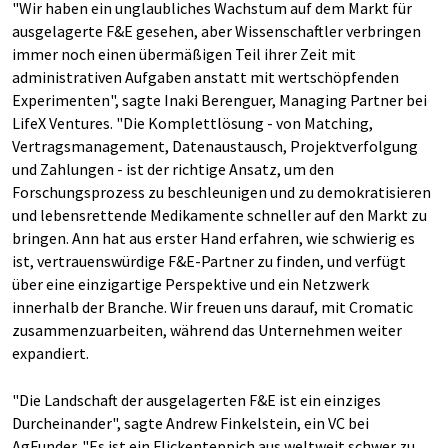
"Wir haben ein unglaubliches Wachstum auf dem Markt für
ausgelagerte F&E gesehen, aber Wissenschaftler verbringen
immer noch einen übermäßigen Teil ihrer Zeit mit
administrativen Aufgaben anstatt mit wertschöpfenden
Experimenten", sagte Inaki Berenguer, Managing Partner bei
LifeX Ventures. "Die Komplettlösung - von Matching,
Vertragsmanagement, Datenaustausch, Projektverfolgung
und Zahlungen - ist der richtige Ansatz, um den
Forschungsprozess zu beschleunigen und zu demokratisieren
und lebensrettende Medikamente schneller auf den Markt zu
bringen. Ann hat aus erster Hand erfahren, wie schwierig es
ist, vertrauenswürdige F&E-Partner zu finden, und verfügt
über eine einzigartige Perspektive und ein Netzwerk
innerhalb der Branche. Wir freuen uns darauf, mit Cromatic
zusammenzuarbeiten, während das Unternehmen weiter
expandiert.
"Die Landschaft der ausgelagerten F&E ist ein einziges
Durcheinander", sagte Andrew Finkelstein, ein VC bei
AgFunder. "Es ist ein Flickenteppich aus weltweit schwer zu