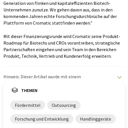
Generation von flinken und kapitaleffizienten Biotech-
Unternehmen zunutze. Wir gehen davon aus, dass in den
kommenden Jahren echte Forschungsdurchbrüche auf der
Plattform von Cromatic stattfinden werden."
Mit dieser Finanzierungsrunde wird Cromatic seine Produkt-
Roadmap für Biotechs und CROs vorantreiben, strategische
Partnerschaften eingehen und sein Team in den Bereichen
Produkt, Technik, Vertrieb und Kundenerfolg erweitern.
Hinweis: Dieser Artikel wurde mit einem
Computersystem ohne menschlichen Eingriff übersetzt.
LUMITOS bietet diese automatischen Übersetzungen
THEMEN
an, um eine größere Bandbreite an aktuellen
Nachrichten zu präsentieren. Da dieser Artikel mit
Fördermittel
Outsourcing
automatischer Übersetzung übersetzt wurde, ist es
möglich, dass er Fehler im Vokabular, in der Syntax oder
Forschung und Entwicklung
Handlinggeräte
in der Grammatik enthält. Den ursprünglichen Artikel in