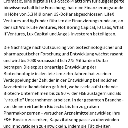
Cromatic, eine digitale Full-Stack-Plattform für ausgelagerte
biowissenschaftliche Forschung, hat eine Finanzierungsrunde
in Höhe von 5,3 Millionen US-Dollar abgeschlossen. LifeX
Ventures und AgFunder führten die Finanzierungsrunde an, an
der sich Work Life Ventures, Not Boring Capital, FJ Labs, What
If Ventures, Lux Capital und Angel-Investoren beteiligten.
Die Nachfrage nach Outsourcing von biotechnologischer und
pharmazeutischer Forschung und Entwicklung wächst rasant
und wird bis 2030 voraussichtlich 275 Milliarden Dollar
betragen. Die explosionsartige Entwicklung der
Biotechnologie in den letzten zehn Jahren hat zu einer
Verdoppelung der Zahl der in der Entwicklung befindlichen
Arzneimittelkandidaten geführt, wobei viele aufstrebende
Biotech-Unternehmen bis zu 90 % der F&E auslagern und als
"virtuelle" Unternehmen arbeiten. In der gesamten Branche -
von kleinen virtuellen Biotechs bis hin zu großen
Pharmakonzernen - versuchen Arzneimittelentwickler, ihre
F&E-Kosten zu senken, Kapazitätsengpässe zu überwinden
und Innovationen zu entwickeln, indem sie Tätigkeiten