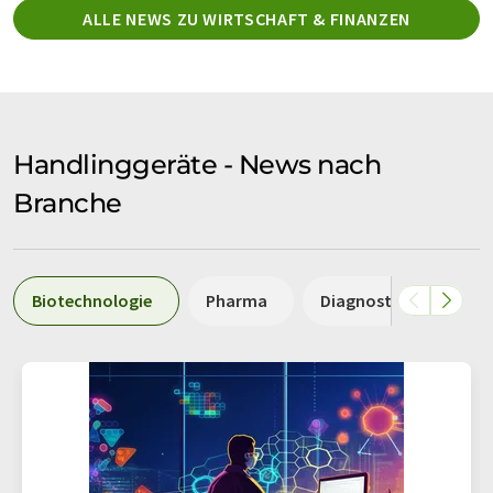
ALLE NEWS ZU WIRTSCHAFT & FINANZEN
Handlinggeräte - News nach
Branche
Biotechnologie
Pharma
Diagnostik
Medi