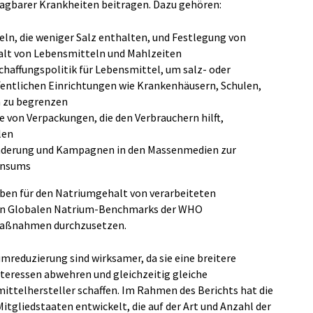
ragbarer Krankheiten beitragen. Dazu gehören:
n, die weniger Salz enthalten, und Festlegung von
alt von Lebensmitteln und Mahlzeiten
chaffungspolitik für Lebensmittel, um salz- oder
fentlichen Einrichtungen wie Krankenhäusern, Schulen,
 zu begrenzen
 von Verpackungen, die den Verbrauchern hilft,
len
derung und Kampagnen in den Massenmedien zur
onsums
aben für den Natriumgehalt von verarbeiteten
den Globalen Natrium-Benchmarks der WHO
 Maßnahmen durchzusetzen.
reduzierung sind wirksamer, da sie eine breitere
teressen abwehren und gleichzeitig gleiche
telhersteller schaffen. Im Rahmen des Berichts hat die
tgliedstaaten entwickelt, die auf der Art und Anzahl der