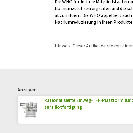
Die WHO fordert die Mitgliedstaaten 
Natriumzufuhr zu ergreifen und die s
abzumildern. Die WHO appelliert auch a
Natriumreduzierung in ihren Produkte
Hinweis: Dieser Artikel wurde mit ei
übersetzt. LUMITOS bietet diese auto
Bandbreite an aktuellen Nachrichten z
Übersetzung übersetzt wurde, ist es mö
in der Grammatik enthält. Den ursprüng
Anzeigen
Rationalisierte Einweg-TFF-Plattform für 
zur Pilotfertigung