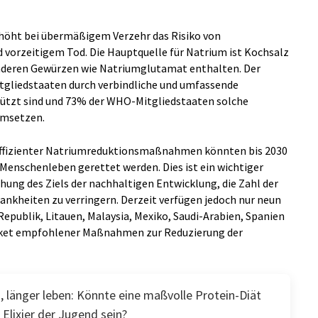
erhöht bei übermäßigem Verzehr das Risiko von
 vorzeitigem Tod. Die Hauptquelle für Natrium ist Kochsalz
 anderen Gewürzen wie Natriumglutamat enthalten. Der
itgliedstaaten durch verbindliche und umfassende
zt sind und 73% der WHO-Mitgliedstaaten solche
umsetzen.
ffizienter Natriumreduktionsmaßnahmen könnten bis 2030
Menschenleben gerettet werden. Dies ist ein wichtiger
ung des Ziels der nachhaltigen Entwicklung, die Zahl der
ankheiten zu verringern. Derzeit verfügen jedoch nur neun
 Republik, Litauen, Malaysia, Mexiko, Saudi-Arabien, Spanien
aket empfohlener Maßnahmen zur Reduzierung der
, länger leben: Könnte eine maßvolle Protein-Diät
Elixier der Jugend sein?