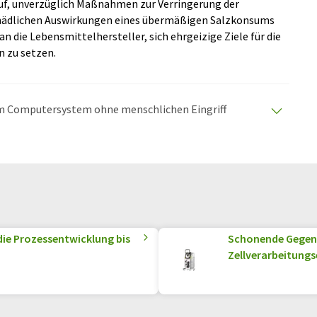
auf, unverzüglich Maßnahmen zur Verringerung der
chädlichen Auswirkungen eines übermäßigen Salzkonsums
n die Lebensmittelhersteller, sich ehrgeizige Ziele für die
n zu setzen.
nem Computersystem ohne menschlichen Eingriff
matischen Übersetzungen an, um eine größere
u präsentieren. Da dieser Artikel mit automatischer
glich, dass er Fehler im Vokabular, in der Syntax oder
lichen Artikel in Englisch finden Sie
hier
.
die Prozessentwicklung bis
Schonende Gegens
Zellverarbeitungs