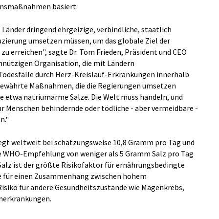
ionsmaßnahmen basiert.
e Länder dringend ehrgeizige, verbindliche, staatlich
ierung umsetzen müssen, um das globale Ziel der
zu erreichen", sagte Dr. Tom Frieden, Präsident und CEO
innützigen Organisation, die mit Ländern
odesfälle durch Herz-Kreislauf-Erkrankungen innerhalb
t bewährte Maßnahmen, die die Regierungen umsetzen
ie etwa natriumarme Salze. Die Welt muss handeln, und
hr Menschen behindernde oder tödliche - aber vermeidbare -
n."
iegt weltweit bei schätzungsweise 10,8 Gramm pro Tag und
ie WHO-Empfehlung von weniger als 5 Gramm Salz pro Tag
l Salz ist der größte Risikofaktor für ernährungsbedingte
ge für einen Zusammenhang zwischen hohem
siko für andere Gesundheitszustände wie Magenkrebs,
enerkrankungen.