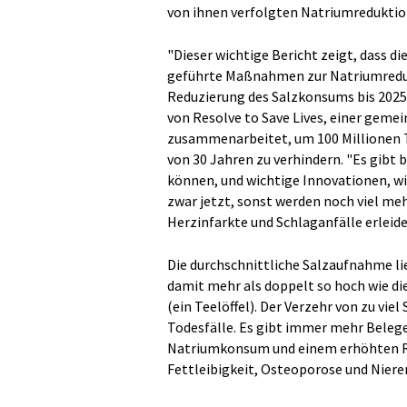
von ihnen verfolgten Natriumredukt
"Dieser wichtige Bericht zeigt, dass di
geführte Maßnahmen zur Natriumreduz
Reduzierung des Salzkonsums bis 2025 
von Resolve to Save Lives, einer geme
zusammenarbeitet, um 100 Millionen T
von 30 Jahren zu verhindern. "Es gib
können, und wichtige Innovationen, w
zwar jetzt, sonst werden noch viel me
Herzinfarkte und Schlaganfälle erleide
Die durchschnittliche Salzaufnahme l
damit mehr als doppelt so hoch wie d
(ein Teelöffel). Der Verzehr von zu vie
Todesfälle. Es gibt immer mehr Bele
Natriumkonsum und einem erhöhten Ri
Fettleibigkeit, Osteoporose und Nier