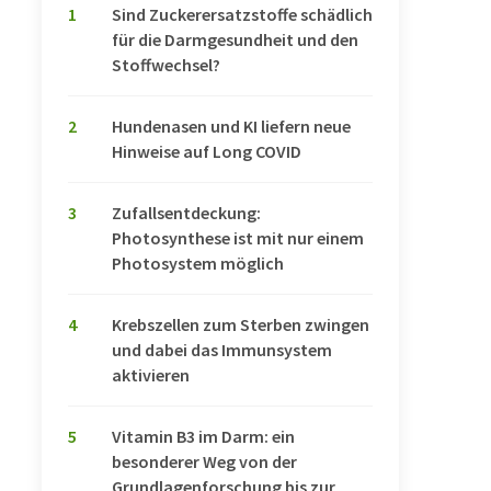
1
Sind Zuckerersatzstoffe schädlich
für die Darmgesundheit und den
Stoffwechsel?
2
Hundenasen und KI liefern neue
Hinweise auf Long COVID
3
Zufallsentdeckung:
Photosynthese ist mit nur einem
Photosystem möglich
4
Krebszellen zum Sterben zwingen
und dabei das Immunsystem
aktivieren
5
Vitamin B3 im Darm: ein
besonderer Weg von der
Grundlagenforschung bis zur