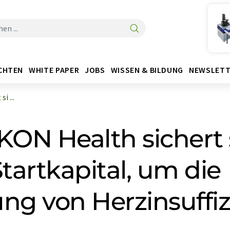
CHTEN
WHITE PAPER
JOBS
WISSEN & BILDUNG
NEWSLETT
i ...
KON Health sichert s
tartkapital, um die
g von Herzinsuffiz