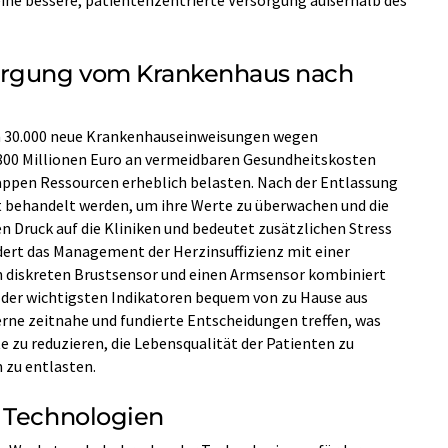
ine bessere, patientenzentrierte Versorgung außerhalb des
orgung vom Krankenhaus nach
en 30.000 neue Krankenhauseinweisungen wegen
r 800 Millionen Euro an vermeidbaren Gesundheitskosten
appen Ressourcen erheblich belasten. Nach der Entlassung
 behandelt werden, um ihre Werte zu überwachen und die
n Druck auf die Kliniken und bedeutet zusätzlichen Stress
dert das Management der Herzinsuffizienz mit einer
 diskreten Brustsensor und einen Armsensor kombiniert
 der wichtigsten Indikatoren bequem von zu Hause aus
erne zeitnahe und fundierte Entscheidungen treffen, was
 zu reduzieren, die Lebensqualität der Patienten zu
 zu entlasten.
r Technologien