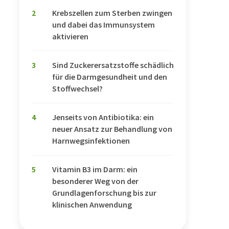
2
Krebszellen zum Sterben zwingen
und dabei das Immunsystem
aktivieren
3
Sind Zuckerersatzstoffe schädlich
für die Darmgesundheit und den
Stoffwechsel?
4
Jenseits von Antibiotika: ein
neuer Ansatz zur Behandlung von
Harnwegsinfektionen
5
Vitamin B3 im Darm: ein
besonderer Weg von der
Grundlagenforschung bis zur
klinischen Anwendung