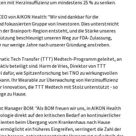
n mit Herzinsuffizienz um mindestens 25 % zu senken.
EO von AIKON Health: "Wir sind dankbar für die
d fokussierten Gruppe von Investoren. Dies unterstreicht
in der Brainport-Region entsteht, und die Stärke unseres
tützung beschleunigt unseren Weg zur FDA-Zulassung,
r nur wenige Jahre nach unserer Gründung anstreben.
matic Tech Transfer (TTT) Medtech-Programm geleitet, an
tiv beteiligt sind. Harm de Vries, Direktor von TTT
el dafür, wie Spitzenforschung bei TNO zu wirkungsvollen
ann. Ihr Wearable zur Überwachung von Herzinsuffizienz
ter Innovation, die TTT Medtech mit Stolz unterstützt - so
ege zu Hause.
nt Manager BOM: "Als BOM freuen wir uns, in AIKON Health
logie direkt auf den kritischen Bedarf an kontinuierlicher
atienten beim Übergang vom Krankenhaus nach Hause
rmöglicht ein früheres Eingreifen, verringert die Zahl der