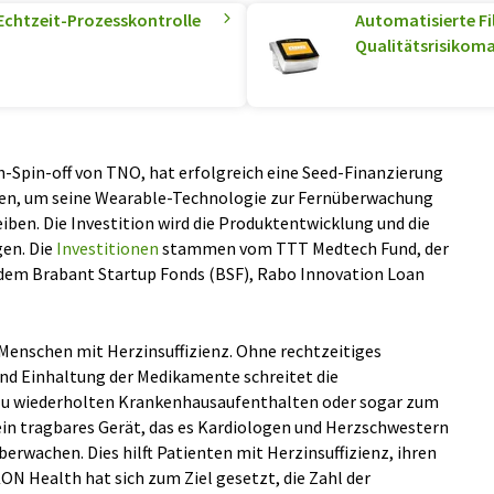
 Echtzeit-Prozesskontrolle
Automatisierte Fi
Qualitätsrisikom
h-Spin-off von TNO, hat erfolgreich eine Seed-Finanzierung
lten, um seine Wearable-Technologie zur Fernüberwachung
iben. Die Investition wird die Produktentwicklung und die
gen. Die
Investitionen
stammen vom TTT Medtech Fund, der
em Brabant Startup Fonds (BSF), Rabo Innovation Loan
 Menschen mit Herzinsuffizienz. Ohne rechtzeitiges
und Einhaltung der Medikamente schreitet die
n zu wiederholten Krankenhausaufenthalten oder sogar zum
ein tragbares Gerät, das es Kardiologen und Herzschwestern
berwachen. Dies hilft Patienten mit Herzinsuffizienz, ihren
ON Health hat sich zum Ziel gesetzt, die Zahl der