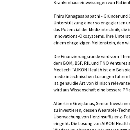
Krankenhauseinweisungen von Patiente
Thiru Kanagasabapathi - Gründer und C
Unterstützung einer so engagierten un
das Potenzial der Medizintechnik, die 
Innovations-Ökosystems. Ihre Unters
einem ehrgeizigen Meilenstein, den wi
Die Finanzierungsrunde wird vom The
dem BOM, BSF, RIL und TNO Ventures ak
Medtech: "AIKON Health ist ein Beispi
medizintechnischen Lösungen führen k
ist genau die Art von klinisch relevan
wird aus Wissenschaft eine bessere Pfl
Albertien Greijdanus, Senior Investme
zu investieren, dessen Wearable-Techno
Überwachung von Herzinsuffizienz-P
eingeht. Die Lösung von AIKON Health e