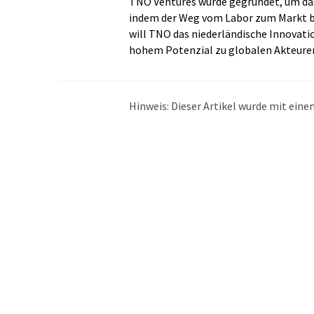
TNO Ventures wurde gegründet, um da
indem der Weg vom Labor zum Markt b
will TNO das niederländische Innovati
hohem Potenzial zu globalen Akteure
Hinweis: Dieser Artikel wurde mit ei
übersetzt. LUMITOS bietet diese auto
Bandbreite an aktuellen Nachrichten z
Übersetzung übersetzt wurde, ist es mö
in der Grammatik enthält. Den ursprüng