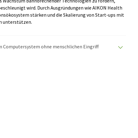
s Wachstum bahnbrechender Technologien zu fördern,
eschleunigt wird. Durch Ausgründungen wie AIKON Health
onsökosystem stärken und die Skalierung von Start-ups mit
n unterstützen.
nem Computersystem ohne menschlichen Eingriff
matischen Übersetzungen an, um eine größere
u präsentieren. Da dieser Artikel mit automatischer
glich, dass er Fehler im Vokabular, in der Syntax oder
lichen Artikel in Englisch finden Sie
hier
.