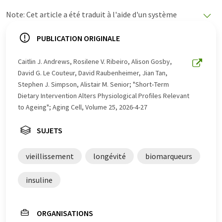
Note: Cet article a été traduit à l'aide d'un système
informatique sans intervention humaine. LUMITOS
propose ces traductions automatiques pour présenter
PUBLICATION ORIGINALE
un plus large éventail d'actualités. Comme cet article a
été traduit avec traduction automatique, il est possible
Caitlin J. Andrews, Rosilene V. Ribeiro, Alison Gosby,
qu'il contienne des erreurs de vocabulaire, de syntaxe ou
David G. Le Couteur, David Raubenheimer, Jian Tan,
de grammaire. L'article original dans Anglais peut être
Stephen J. Simpson, Alistair M. Senior; "Short‐Term
trouvé
ici
.
Dietary Intervention Alters Physiological Profiles Relevant
to Ageing"; Aging Cell, Volume 25, 2026-4-27
SUJETS
vieillissement
longévité
biomarqueurs
insuline
ORGANISATIONS