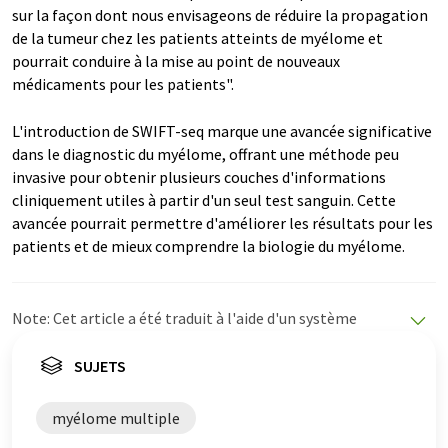
sur la façon dont nous envisageons de réduire la propagation
de la tumeur chez les patients atteints de myélome et
pourrait conduire à la mise au point de nouveaux
médicaments pour les patients".
L'introduction de SWIFT-seq marque une avancée significative
dans le diagnostic du myélome, offrant une méthode peu
invasive pour obtenir plusieurs couches d'informations
cliniquement utiles à partir d'un seul test sanguin. Cette
avancée pourrait permettre d'améliorer les résultats pour les
patients et de mieux comprendre la biologie du myélome.
Note: Cet article a été traduit à l'aide d'un système
informatique sans intervention humaine. LUMITOS
propose ces traductions automatiques pour présenter
SUJETS
un plus large éventail d'actualités. Comme cet article a
été traduit avec traduction automatique, il est possible
myélome multiple
qu'il contienne des erreurs de vocabulaire, de syntaxe ou