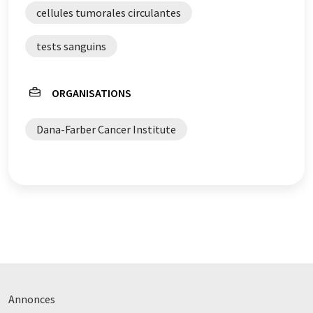
de grammaire. L'article original dans Anglais peut être
cellules tumorales circulantes
trouvé
ici
.
tests sanguins
ORGANISATIONS
Dana-Farber Cancer Institute
Annonces