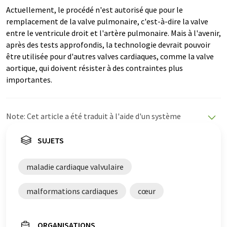
Actuellement, le procédé n'est autorisé que pour le
remplacement de la valve pulmonaire, c'est-à-dire la valve
entre le ventricule droit et l'artère pulmonaire. Mais à l'avenir,
après des tests approfondis, la technologie devrait pouvoir
être utilisée pour d'autres valves cardiaques, comme la valve
aortique, qui doivent résister à des contraintes plus
importantes.
Note: Cet article a été traduit à l'aide d'un système
informatique sans intervention humaine. LUMITOS
propose ces traductions automatiques pour présenter
SUJETS
un plus large éventail d'actualités. Comme cet article a
été traduit avec traduction automatique, il est possible
maladie cardiaque valvulaire
qu'il contienne des erreurs de vocabulaire, de syntaxe ou
de grammaire. L'article original dans Allemand peut
malformations cardiaques
cœur
être trouvé
ici
.
ORGANISATIONS