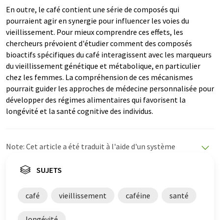
En outre, le café contient une série de composés qui
pourraient agir en synergie pour influencer les voies du
vieillissement. Pour mieux comprendre ces effets, les
chercheurs prévoient d'étudier comment des composés
bioactifs spécifiques du café interagissent avec les marqueurs
du vieillissement génétique et métabolique, en particulier
chez les femmes. La compréhension de ces mécanismes
pourrait guider les approches de médecine personnalisée pour
développer des régimes alimentaires qui favorisent la
longévité et la santé cognitive des individus.
Note: Cet article a été traduit à l'aide d'un système
informatique sans intervention humaine. LUMITOS
propose ces traductions automatiques pour présenter
SUJETS
un plus large éventail d'actualités. Comme cet article a
été traduit avec traduction automatique, il est possible
café
vieillissement
caféine
santé
qu'il contienne des erreurs de vocabulaire, de syntaxe ou
de grammaire. L'article original dans Anglais peut être
longévité