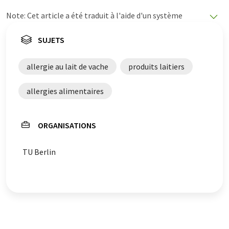
Note: Cet article a été traduit à l'aide d'un système
informatique sans intervention humaine. LUMITOS
propose ces traductions automatiques pour présenter
SUJETS
un plus large éventail d'actualités. Comme cet article a
été traduit avec traduction automatique, il est possible
allergie au lait de vache
produits laitiers
qu'il contienne des erreurs de vocabulaire, de syntaxe ou
de grammaire. L'article original dans Allemand peut
allergies alimentaires
être trouvé
ici
.
ORGANISATIONS
TU Berlin