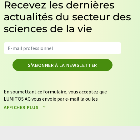
Recevez les dernières
actualités du secteur des
sciences de la vie
S'ABONNER À LA NEWSLETTER
En soumettant ce formulaire, vous acceptez que
LUMITOS AG vous envoie par e-mail la ou les
newsletters sélectionnées ci-dessus. Vos données ne
AFFICHER PLUS
seront pas transmises à des tiers. Vos données seront
stockées et traitées conformément à nos
règles de
protection des données
. LUMITOS peut vous contacter
par e-mail à des fins publicitaires ou d'études de marché