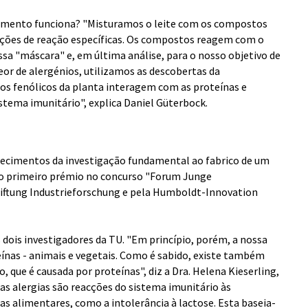
amento funciona? "Misturamos o leite com os compostos
ções de reação específicas. Os compostos reagem com o
ossa "máscara" e, em última análise, para o nosso objetivo de
eor de alergénios, utilizamos as descobertas da
os fenólicos da planta interagem com as proteínas e
stema imunitário", explica Daniel Güterbock.
hecimentos da investigação fundamental ao fabrico de um
m o primeiro prémio no concurso "Forum Junge
tiftung Industrieforschung e pela Humboldt-Innovation
s dois investigadores da TU. "Em princípio, porém, a nossa
teínas - animais e vegetais. Como é sabido, existe também
que é causada por proteínas", diz a Dra. Helena Kieserling,
as alergias são reacções do sistema imunitário às
ias alimentares, como a intolerância à lactose. Esta baseia-