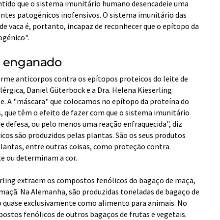
sentido que o sistema imunitário humano desencadeie uma
entes patogénicos inofensivos. O sistema imunitário das
 de vaca é, portanto, incapaz de reconhecer que o epítopo da
ogénico".
é enganado
orme anticorpos contra os epítopos proteicos do leite de
érgica, Daniel Güterbock e a Dra. Helena Kieserling
e. A "máscara" que colocamos no epítopo da proteína do
, que têm o efeito de fazer com que o sistema imunitário
e defesa, ou pelo menos uma reação enfraquecida", diz
cos são produzidos pelas plantas. São os seus produtos
lantas, entre outras coisas, como proteção contra
te ou determinam a cor.
erling extraem os compostos fenólicos do bagaço de maçã,
maçã. Na Alemanha, são produzidas toneladas de bagaço de
do quase exclusivamente como alimento para animais. No
mpostos fenólicos de outros bagaços de frutas e vegetais.