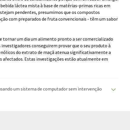
 bebida láctea mista à base de matérias-primas ricas em
 estejam pendentes, presumimos que os compostos
ção com preparados de fruta convencionais - têm um sabor
 se tornar um dia um alimento pronto a ser comercializado
investigadores conseguirem provar que o seu produto à
enólicos do extrato de maçã atenua significativamente a
os afectados. Estas investigações estão atualmente em
o usando um sistema de computador sem intervenção
duções automáticas para apresentar uma gama mais
rtigo foi traduzido com tradução automática, é
ário, sintaxe ou gramática. O artigo original em