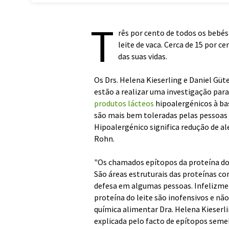
T
rês por cento de todos os bebés
leite de vaca. Cerca de 15 por c
das suas vidas.
Os Drs. Helena Kieserling e Daniel Gü
estão a realizar uma investigação para 
produtos lácteos
hipoalergénicos à bas
são mais bem toleradas pelas pessoas 
Hipoalergénico significa redução de al
Rohn.
"Os chamados epítopos da proteína do l
São áreas estruturais das proteínas c
defesa em algumas pessoas. Infelizmen
proteína do leite são inofensivos e nã
química alimentar Dra. Helena Kieserli
explicada pelo facto de epítopos sem