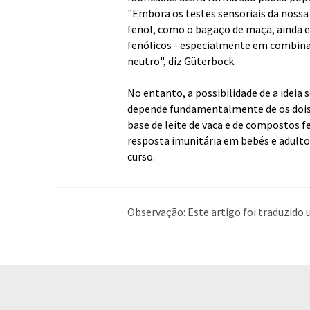
"Embora os testes sensoriais da nossa
fenol, como o bagaço de maçã, ainda
fenólicos - especialmente em combina
neutro", diz Güterbock.
No entanto, a possibilidade de a ideia
depende fundamentalmente de os dois 
base de leite de vaca e de compostos f
resposta imunitária em bebés e adult
curso.
Observação: Este artigo foi traduzid
humana. A LUMITOS oferece essas tra
ampla de notícias atuais. Como este a
possível que contenha erros de vocabul
Alemão pode ser encontrado
aqui
.