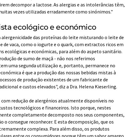
rem decompor a lactose. As alergias e as intolerâncias têm,
muitas vezes utilizadas erradamente como sinónimos."
vista ecológico e económico
alergenicidade das proteínas do leite misturando o leite de
te de vaca, como o iogurte e o quark, com extractos ricos em
s ecológicas e económicas, para além do aspeto sanitário.
rodução de sumo de maçã - não nos referimos
 tem uma segunda utilização e, portanto, permanece no
económica é que a produção das nossas bebidas mistas à
rocessos de produção existentes de um fabricante de
icional e custos elevados", diz a Dra. Helena Kieserling.
s com redução de alergénios atualmente disponíveis no
stos tecnológicos e financeiros. Isto porque, nestes
almente completamente decomposto nos seus componentes,
ão o consegue reconhecer. E esta decomposição, que os
extremamente complexa. Para além disso, os produtos
ulares entre os consumidores porque têm um sabor amargo.