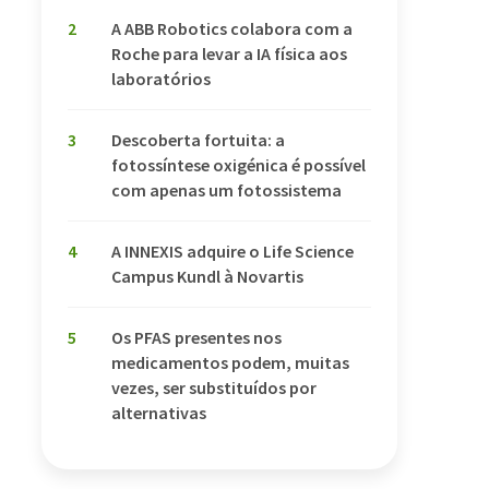
2
A ABB Robotics colabora com a
Roche para levar a IA física aos
laboratórios
3
Descoberta fortuita: a
fotossíntese oxigénica é possível
com apenas um fotossistema
4
A INNEXIS adquire o Life Science
Campus Kundl à Novartis
5
Os PFAS presentes nos
medicamentos podem, muitas
vezes, ser substituídos por
alternativas