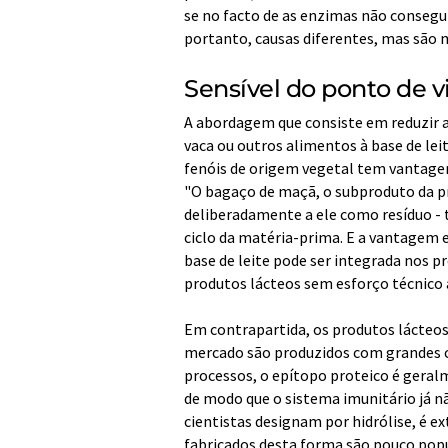
se no facto de as enzimas não consegui
portanto, causas diferentes, mas são 
Sensível do ponto de 
A abordagem que consiste em reduzir a 
vaca ou outros alimentos à base de lei
fenóis de origem vegetal tem vantagen
"O bagaço de maçã, o subproduto da p
deliberadamente a ele como resíduo -
ciclo da matéria-prima. E a vantagem 
base de leite pode ser integrada nos p
produtos lácteos sem esforço técnico ad
Em contrapartida, os produtos lácteo
mercado são produzidos com grandes cu
processos, o epítopo proteico é ger
de modo que o sistema imunitário já n
cientistas designam por hidrólise, é 
fabricados desta forma são pouco pop