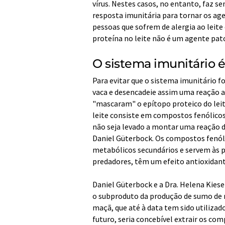
vírus. Nestes casos, no entanto, faz 
resposta imunitária para tornar os ag
pessoas que sofrem de alergia ao leite
proteína no leite não é um agente pat
O sistema imunitário 
Para evitar que o sistema imunitário f
vaca e desencadeie assim uma reação al
"mascaram" o epítopo proteico do leit
leite consiste em compostos fenólicos
não seja levado a montar uma reação d
Daniel Güterbock. Os compostos fenóli
metabólicos secundários e servem às p
predadores, têm um efeito antioxidan
Daniel Güterbock e a Dra. Helena Kies
o subproduto da produção de sumo de 
maçã, que até à data tem sido utiliza
futuro, seria concebível extrair os co