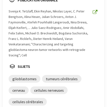
un plus large éventail d'actualités. Comme cet article a
été traduit avec traduction automatique, il est possible
Svenja K. Tetzlaff, Ekin Reyhan, Nikolas Layer, C. Peter
qu'il contienne des erreurs de vocabulaire, de syntaxe ou
Bengtson, Alina Heuer, Julian Schroers, Anton J.
de grammaire. L'article original dans Anglais peut être
Faymonville, Atefeh Pourkhalili Langeroudi, Nina Drewa,
trouvé
ici
.
Elijah Keifert, ... Julio Saez-Rodriguez, Amir Abdollahi,
Felix Sahm, Michael O. Breckwoldt, Bogdana Suchorska,
Franz L. Ricklefs, Dieter Henrik Heiland, Varun
Venkataramani; "Characterizing and targeting
glioblastoma neuron-tumor networks with retrograde
tracing"; Cell
SUJETS
glioblastomes
tumeurs cérébrales
cerveau
cellules nerveuses
cellules cérébrales