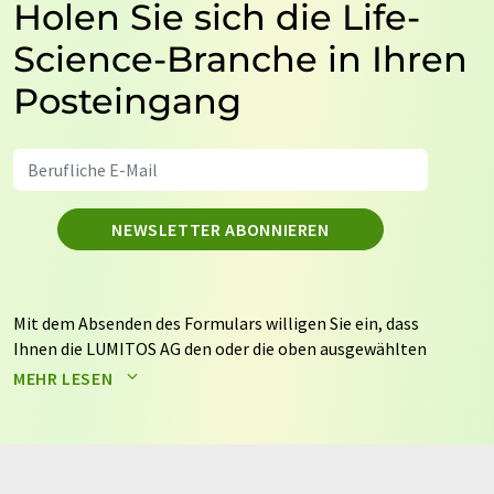
Holen Sie sich die Life-
Science-Branche in Ihren
Posteingang
NEWSLETTER ABONNIEREN
Mit dem Absenden des Formulars willigen Sie ein, dass
Ihnen die LUMITOS AG den oder die oben ausgewählten
Newsletter per E-Mail zusendet. Ihre Daten werden
MEHR LESEN
nicht an Dritte weitergegeben. Die Speicherung und
Verarbeitung Ihrer Daten durch die LUMITOS AG erfolgt
auf Basis unserer
Datenschutzerklärung
. LUMITOS darf
Sie zum Zwecke der Werbung oder der Markt- und