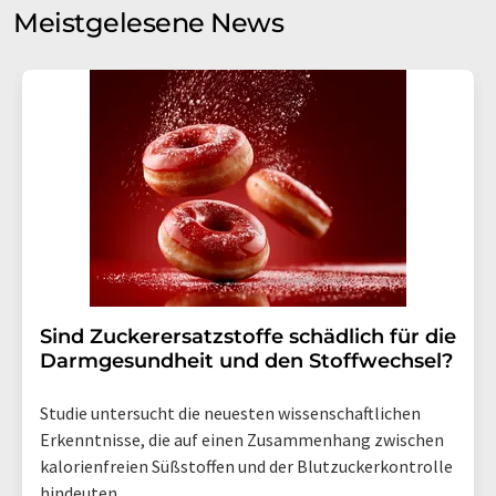
Meinungsforschung per E-Mail kontaktieren. Ihre
Meistgelesene News
Einwilligung können Sie jederzeit ohne Angabe von
Gründen gegenüber der LUMITOS AG, Ernst-Augustin-
Str. 2, 12489 Berlin oder per E-Mail unter
widerruf@lumitos.com
mit Wirkung für die Zukunft
widerrufen. Zudem ist in jeder E-Mail ein Link zur
Abbestellung des entsprechenden Newsletters
enthalten.
Sind Zuckerersatzstoffe schädlich für die
Darmgesundheit und den Stoffwechsel?
Studie untersucht die neuesten wissenschaftlichen
Erkenntnisse, die auf einen Zusammenhang zwischen
kalorienfreien Süßstoffen und der Blutzuckerkontrolle
hindeuten