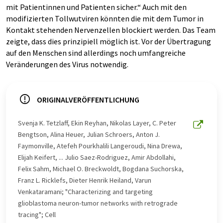
mit Patientinnen und Patienten sicher.“ Auch mit den
modifizierten Tollwutviren könnten die mit dem Tumor in
Kontakt stehenden Nervenzellen blockiert werden. Das Team
zeigte, dass dies prinzipiell möglich ist. Vor der Übertragung
auf den Menschen sind allerdings noch umfangreiche
Veränderungen des Virus notwendig.
ORIGINALVERÖFFENTLICHUNG
Svenja K. Tetzlaff, Ekin Reyhan, Nikolas Layer, C. Peter
Bengtson, Alina Heuer, Julian Schroers, Anton J.
Faymonville, Atefeh Pourkhalili Langeroudi, Nina Drewa,
Elijah Keifert, ... Julio Saez-Rodriguez, Amir Abdollahi,
Felix Sahm, Michael O. Breckwoldt, Bogdana Suchorska,
Franz L. Ricklefs, Dieter Henrik Heiland, Varun
Venkataramani; "Characterizing and targeting
glioblastoma neuron-tumor networks with retrograde
tracing"; Cell