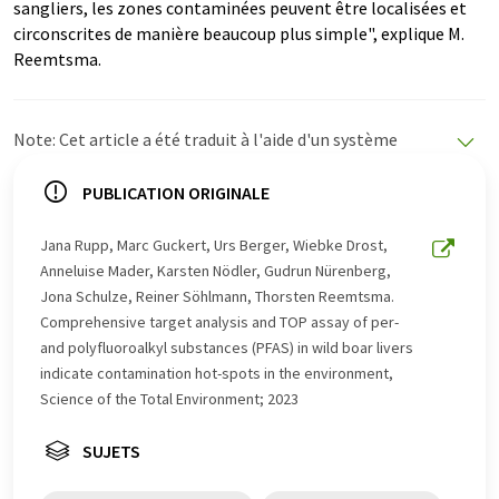
sangliers, les zones contaminées peuvent être localisées et
circonscrites de manière beaucoup plus simple", explique M.
Reemtsma.
Note: Cet article a été traduit à l'aide d'un système
informatique sans intervention humaine. LUMITOS
propose ces traductions automatiques pour présenter
PUBLICATION ORIGINALE
un plus large éventail d'actualités. Comme cet article a
été traduit avec traduction automatique, il est possible
Jana Rupp, Marc Guckert, Urs Berger, Wiebke Drost,
qu'il contienne des erreurs de vocabulaire, de syntaxe ou
Anneluise Mader, Karsten Nödler, Gudrun Nürenberg,
de grammaire. L'article original dans Anglais peut être
Jona Schulze, Reiner Söhlmann, Thorsten Reemtsma.
trouvé
ici
.
Comprehensive target analysis and TOP assay of per-
and polyfluoroalkyl substances (PFAS) in wild boar livers
indicate contamination hot-spots in the environment,
Science of the Total Environment; 2023
SUJETS