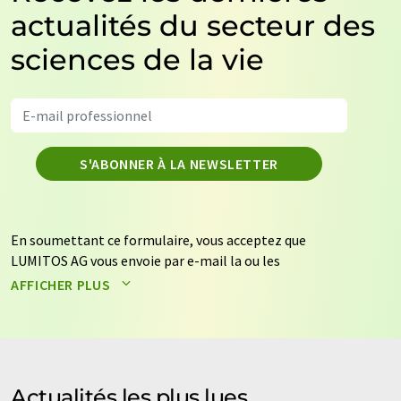
actualités du secteur des
sciences de la vie
S'ABONNER À LA NEWSLETTER
En soumettant ce formulaire, vous acceptez que
LUMITOS AG vous envoie par e-mail la ou les
newsletters sélectionnées ci-dessus. Vos données ne
AFFICHER PLUS
seront pas transmises à des tiers. Vos données seront
stockées et traitées conformément à nos
règles de
protection des données
. LUMITOS peut vous contacter
par e-mail à des fins publicitaires ou d'études de marché
et d'opinion. Vous pouvez à tout moment révoquer
Actualités les plus lues