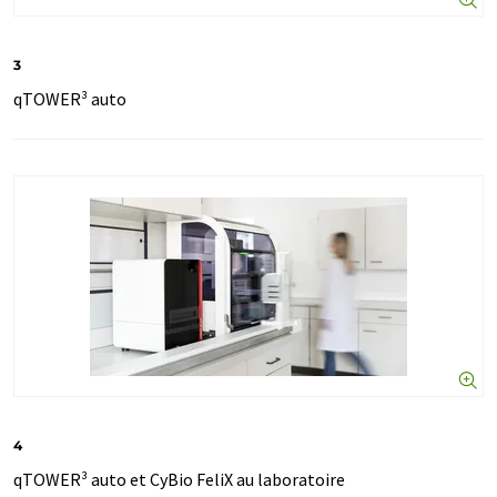
3
qTOWER³ auto
4
qTOWER³ auto et CyBio FeliX au laboratoire