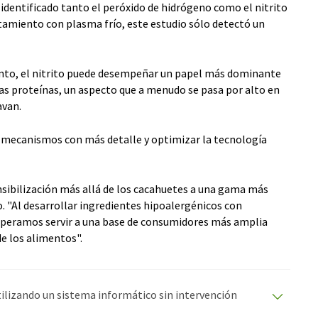
identificado tanto el peróxido de hidrógeno como el nitrito
tamiento con plasma frío, este estudio sólo detectó un
ento, el nitrito puede desempeñar un papel más dominante
 las proteínas, un aspecto que a menudo se pasa por alto en
avan.
os mecanismos con más detalle y optimizar la tecnología
sibilización más allá de los cacahuetes a una gama más
o. "Al desarrollar ingredientes hipoalergénicos con
speramos servir a una base de consumidores más amplia
de los alimentos".
utilizando un sistema informático sin intervención
ciones automáticas para presentar una gama más