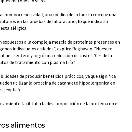
iples métodos in vitro.
la inmunorreactividad, una medida de la fuerza con que una
itarios en las pruebas de laboratorio, lo que indica su
esta alérgica.
án expuestos a la compleja mezcla de proteínas presentes en
genos individuales aislados", explica Raghavan. "Nuestro
cahuete entero y logró una reducción de casi el 70% de la
utos de tratamiento con plasma frío".
ilidades de producir beneficios prácticos, ya que significa
ueden utilizar la proteína de cacahuete hipoalergénica en
s, explicó.
atamiento facilitaba la descomposición de la proteína en el
tros alimentos