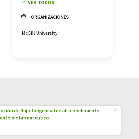
VER TODOS
estructura de las proteínas
ORGANIZACIONES
óxidos nítricos
cacahuates
McGill University
proteína de cacahuete
alérgenos
ración de flujo tangencial de alto rendimiento
iento biofarmacéutico