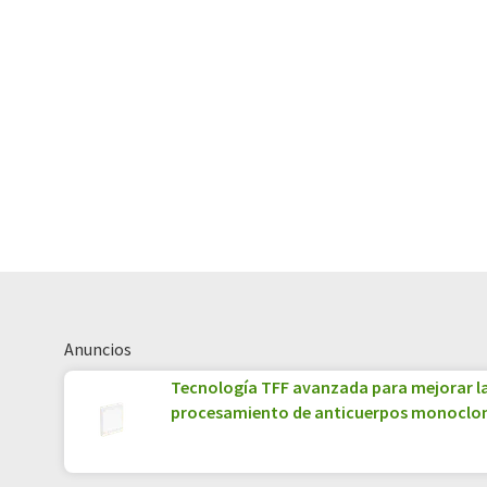
amplia de noticias de actualidad. Como
automática, es posible que contenga er
original en Inglés se puede encontrar
a
Anuncios
Tecnología TFF avanzada para mejorar la
procesamiento de anticuerpos monoclo