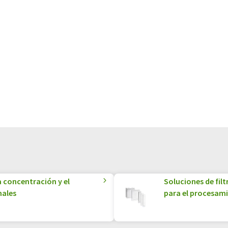
 este artículo ha sido traducido con traducción
rores de vocabulario, sintaxis o gramática. El artículo
quí
.
 concentración y el
Soluciones de filt
nales
para el procesam