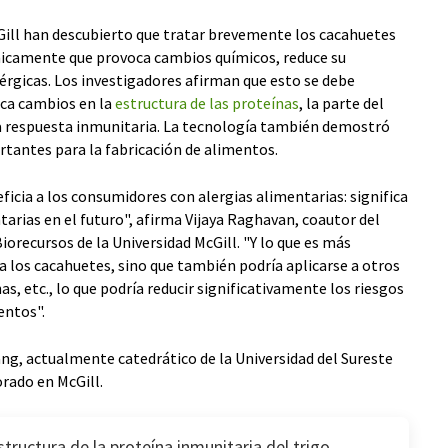
Gill han descubierto que tratar brevemente los cacahuetes
ónicamente que provoca cambios químicos, reduce su
érgicas. Los investigadores afirman que esto se debe
ca cambios en la
estructura de las proteínas
, la parte del
 respuesta inmunitaria. La tecnología también demostró
tantes para la fabricación de alimentos.
ficia a los consumidores con alergias alimentarias: significa
rias en el futuro", afirma Vijaya Raghavan, coautor del
Biorecursos de la Universidad McGill. "Y lo que es más
 los cacahuetes, sino que también podría aplicarse a otros
s, etc., lo que podría reducir significativamente los riesgos
entos".
Wang, actualmente catedrático de la Universidad del Sureste
orado en McGill.
structura de la proteína inmunitaria del trigo