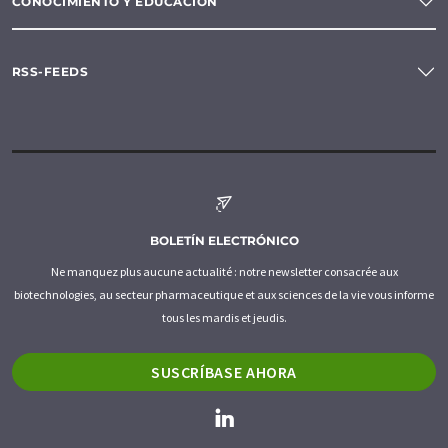
CONOCIMIENTO Y EDUCACIÓN
RSS-FEEDS
BOLETÍN ELECTRÓNICO
Ne manquez plus aucune actualité : notre newsletter consacrée aux
biotechnologies, au secteur pharmaceutique et aux sciences de la vie vous informe
tous les mardis et jeudis.
SUSCRÍBASE AHORA