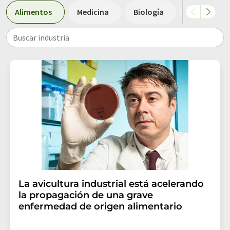
Alimentos
Medicina
Biología
Análisis de
Buscar industria
La avicultura industrial está acelerando
la propagación de una grave
enfermedad de origen alimentario