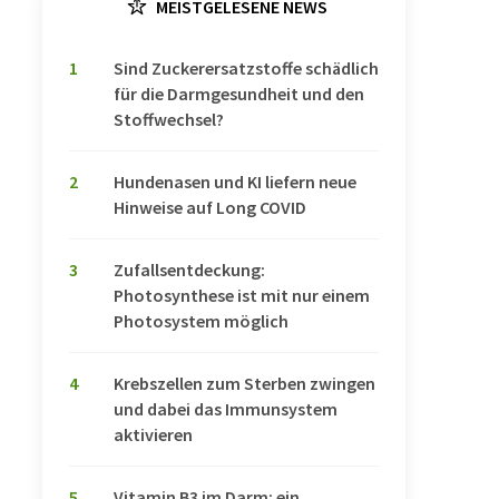
MEISTGELESENE NEWS
1
Sind Zuckerersatzstoffe schädlich
für die Darmgesundheit und den
Stoffwechsel?
2
Hundenasen und KI liefern neue
Hinweise auf Long COVID
3
Zufallsentdeckung:
Photosynthese ist mit nur einem
Photosystem möglich
4
Krebszellen zum Sterben zwingen
und dabei das Immunsystem
aktivieren
5
Vitamin B3 im Darm: ein