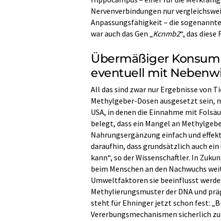
Nervenverbindungen nur vergleichsweise
Anpassungsfähigkeit – die sogenannte 
war auch das Gen „
Kcnmb2
“, das diese
Übermäßiger Konsum 
eventuell mit Nebenw
All das sind zwar nur Ergebnisse von 
Methylgeber-Dosen ausgesetzt sein, me
USA, in denen die Einnahme mit Folsäur
belegt, dass ein Mangel an Methylgeb
Nahrungsergänzung einfach und effekt
daraufhin, dass grundsätzlich auch e
kann“, so der Wissenschaftler. In Zuku
beim Menschen an den Nachwuchs weit
Umweltfaktoren sie beeinflusst werden
Methylierungsmuster der DNA und präg
steht für Ehninger jetzt schon fest: 
Vererbungsmechanismen sicherlich zu