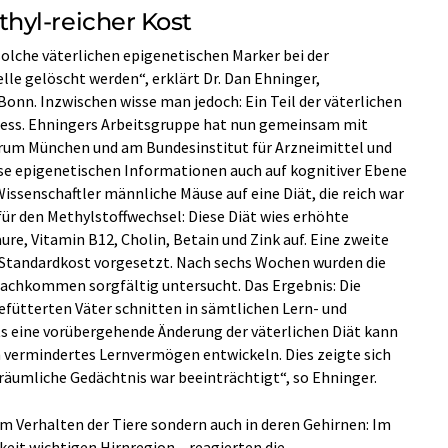
hyl-reicher Kost
solche väterlichen epigenetischen Marker bei der
e gelöscht werden“, erklärt Dr. Dan Ehninger,
nn. Inzwischen wisse man jedoch: Ein Teil der väterlichen
zess. Ehningers Arbeitsgruppe hat nun gemeinsam mit
um München und am Bundesinstitut für Arzneimittel und
ese epigenetischen Informationen auch auf kognitiver Ebene
ssenschaftler männliche Mäuse auf eine Diät, die reich war
r den Methylstoffwechsel: Diese Diät wies erhöhte
e, Vitamin B12, Cholin, Betain und Zink auf. Eine zweite
Standardkost vorgesetzt. Nach sechs Wochen wurden die
achkommen sorgfältig untersucht. Das Ergebnis: Die
ütterten Väter schnitten in sämtlichen Lern- und
ts eine vorübergehende Änderung der väterlichen Diät kann
 vermindertes Lernvermögen entwickeln. Dies zeigte sich
räumliche Gedächtnis war beeinträchtigt“, so Ehninger.
m Verhalten der Tiere sondern auch in deren Gehirnen: Im
keit wichtigen Hirnregion – reagierten die