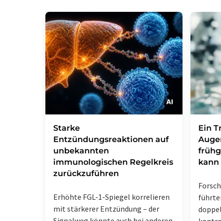
Starke
Ein T
Entzündungsreaktionen auf
Augen
unbekannten
frühg
immunologischen Regelkreis
kann
zurückzuführen
Forsch
Erhöhte FGL-1-Spiegel korrelieren
führte
mit stärkerer Entzündung – der
doppel
Signalweg könnte auch bei anderen
kontro