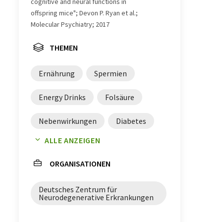
cognitive and neural functions in
offspring mice"; Devon P. Ryan et al.;
Molecular Psychiatry; 2017
THEMEN
Ernährung
Spermien
Energy Drinks
Folsäure
Nebenwirkungen
Diabetes
ALLE ANZEIGEN
DNA-Methylierung
Methionin
ORGANISATIONEN
Vitamin B12
Cholin
Deutsches Zentrum für
Betain
Zink
Gedächtnis
Neurodegenerative Erkrankungen
Hippocampus