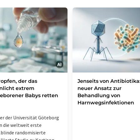
ropfen, der das
Jenseits von Antibiotika:
licht extrem
neuer Ansatz zur
eborener Babys retten
Behandlung von
Harnwegsinfektionen
er der Universität Göteborg
n die weltweit erste
blinde randomisierte
llierte Studie zu Kortison-