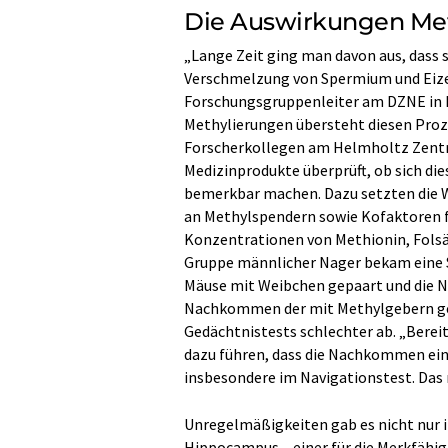
Die Auswirkungen Met
„Lange Zeit ging man davon aus, dass 
Verschmelzung von Spermium und Eizell
Forschungsgruppenleiter am DZNE in Bo
Methylierungen übersteht diesen Pro
Forscherkollegen am Helmholtz Zentr
Medizinprodukte überprüft, ob sich di
bemerkbar machen. Dazu setzten die Wi
an Methylspendern sowie Kofaktoren fü
Konzentrationen von Methionin, Folsäur
Gruppe männlicher Nager bekam eine 
Mäuse mit Weibchen gepaart und die N
Nachkommen der mit Methylgebern gef
Gedächtnistests schlechter ab. „Berei
dazu führen, dass die Nachkommen ein
insbesondere im Navigationstest. Das 
Unregelmäßigkeiten gab es nicht nur i
Hippocampus – einer für die Merkfähig