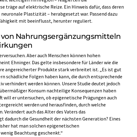
 träge auf elektrische Reize. Ein Hinweis dafür, dass deren
neuronale Plastizität – herabgesetzt war. Passend dazu
 Fähigkeit mit beeinflusst, herunter reguliert.
von Nahrungsergänzungsmitteln
irkungen
Tierversuchen. Aber auch Menschen können hohen
int Ehninger. Das gelte insbesondere für Länder wie die
e angereicherter Produkte stark verbreitet ist. „Es ist gut
ern schädliche Folgen haben kann, die durch entsprechende
iv verhindert werden können. Unsere Studie deutet jedoch
in übermäßiger Konsum nachteilige Konsequenzen haben
nft will er untersuchen, ob epigenetische Prägungen auch
ergereicht werden und herausfinden, durch welche
. Verändert auch das Alter des Vaters das
t dadurch die Gesundheit der nächsten Generation? Eines
„Bisher hat man solchen epigenetischen
 wenig Beachtung geschenkt.“