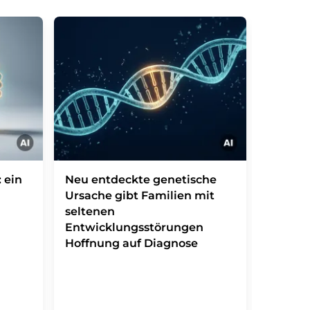
 ein
Neu entdeckte genetische
Leishm
Ursache gibt Familien mit
tropisc
seltenen
Immunz
Entwicklungsstörungen
Hoffnung auf Diagnose