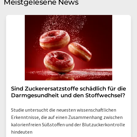
Meistgelesene News
Einwilligung können Sie jederzeit ohne Angabe von
Gründen gegenüber der LUMITOS AG, Ernst-Augustin-
Str. 2, 12489 Berlin oder per E-Mail unter
widerruf@lumitos.com
mit Wirkung für die Zukunft
widerrufen. Zudem ist in jeder E-Mail ein Link zur
Abbestellung des entsprechenden Newsletters
enthalten.
Sind Zuckerersatzstoffe schädlich für die
Darmgesundheit und den Stoffwechsel?
Studie untersucht die neuesten wissenschaftlichen
Erkenntnisse, die auf einen Zusammenhang zwischen
kalorienfreien Süßstoffen und der Blutzuckerkontrolle
hindeuten