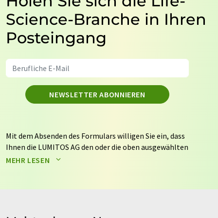
Holen Sie sich die Life-
Science-Branche in Ihren
Posteingang
NEWSLETTER ABONNIEREN
Mit dem Absenden des Formulars willigen Sie ein, dass
Ihnen die LUMITOS AG den oder die oben ausgewählten
Newsletter per E-Mail zusendet. Ihre Daten werden
MEHR LESEN
nicht an Dritte weitergegeben. Die Speicherung und
Verarbeitung Ihrer Daten durch die LUMITOS AG erfolgt
auf Basis unserer
Datenschutzerklärung
. LUMITOS darf
Sie zum Zwecke der Werbung oder der Markt- und
Meinungsforschung per E-Mail kontaktieren. Ihre