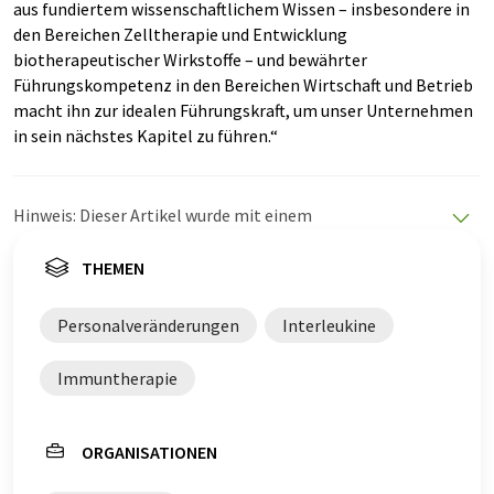
aus fundiertem wissenschaftlichem Wissen – insbesondere in
den Bereichen Zelltherapie und Entwicklung
biotherapeutischer Wirkstoffe – und bewährter
Führungskompetenz in den Bereichen Wirtschaft und Betrieb
macht ihn zur idealen Führungskraft, um unser Unternehmen
in sein nächstes Kapitel zu führen.“
Hinweis: Dieser Artikel wurde mit einem
Computersystem ohne menschlichen Eingriff übersetzt.
LUMITOS bietet diese automatischen Übersetzungen
THEMEN
an, um eine größere Bandbreite an aktuellen
Nachrichten zu präsentieren. Da dieser Artikel mit
Personalveränderungen
Interleukine
automatischer Übersetzung übersetzt wurde, ist es
möglich, dass er Fehler im Vokabular, in der Syntax oder
Immuntherapie
in der Grammatik enthält. Den ursprünglichen Artikel in
Englisch finden Sie
hier
.
ORGANISATIONEN