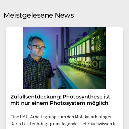
Sie zum Zwecke der Werbung oder der Markt- und
Meinungsforschung per E-Mail kontaktieren. Ihre
Meistgelesene News
Einwilligung können Sie jederzeit ohne Angabe von
Gründen gegenüber der LUMITOS AG, Ernst-Augustin-
Str. 2, 12489 Berlin oder per E-Mail unter
widerruf@lumitos.com
mit Wirkung für die Zukunft
widerrufen. Zudem ist in jeder E-Mail ein Link zur
Abbestellung des entsprechenden Newsletters
enthalten.
Zufallsentdeckung: Photosynthese ist
mit nur einem Photosystem möglich
Eine LMU-Arbeitsgruppe um den Molekularbiologen
Dario Leister bringt grundlegendes Lehrbuchwissen ins