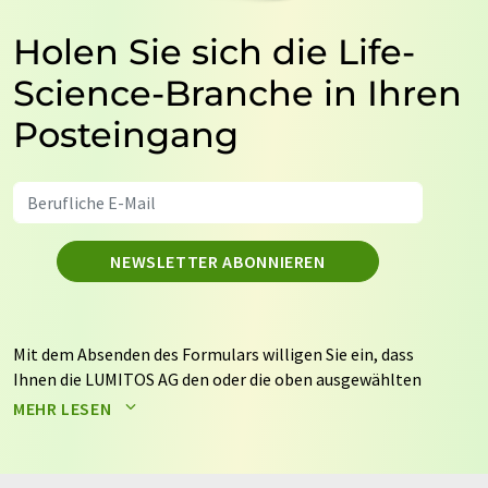
Holen Sie sich die Life-
Science-Branche in Ihren
Posteingang
NEWSLETTER ABONNIEREN
Mit dem Absenden des Formulars willigen Sie ein, dass
Ihnen die LUMITOS AG den oder die oben ausgewählten
Newsletter per E-Mail zusendet. Ihre Daten werden
MEHR LESEN
nicht an Dritte weitergegeben. Die Speicherung und
Verarbeitung Ihrer Daten durch die LUMITOS AG erfolgt
auf Basis unserer
Datenschutzerklärung
. LUMITOS darf