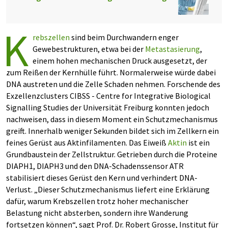
K
rebszellen
sind beim Durchwandern enger
Gewebestrukturen, etwa bei der
Metastasierung
,
einem hohen mechanischen Druck ausgesetzt, der
zum Reißen der Kernhülle führt. Normalerweise würde dabei
DNA austreten und die Zelle Schaden nehmen. Forschende des
Exzellenzclusters CIBSS - Centre for Integrative Biological
Signalling Studies der Universität Freiburg konnten jedoch
nachweisen, dass in diesem Moment ein Schutzmechanismus
greift. Innerhalb weniger Sekunden bildet sich im Zellkern ein
feines Gerüst aus Aktinfilamenten. Das Eiweiß
Aktin
ist ein
Grundbaustein der Zellstruktur. Getrieben durch die Proteine
DIAPH1, DIAPH3 und den DNA-Schadenssensor ATR
stabilisiert dieses Gerüst den Kern und verhindert DNA-
Verlust. „Dieser Schutzmechanismus liefert eine Erklärung
dafür, warum Krebszellen trotz hoher mechanischer
Belastung nicht absterben, sondern ihre Wanderung
fortsetzen können“, sagt Prof. Dr. Robert Grosse, Institut für