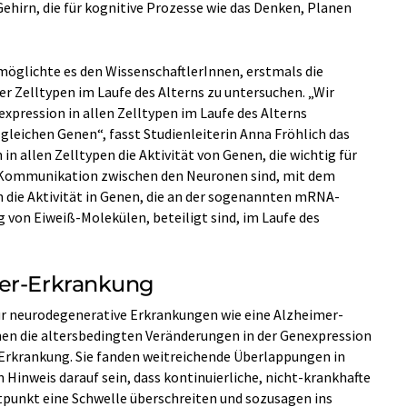
ehirn, die für kognitive Prozesse wie das Denken, Planen
öglichte es den WissenschaftlerInnen, erstmals die
r Zelltypen im Laufe des Alterns zu untersuchen. „Wir
xpression in allen Zelltypen im Laufe des Alterns
 gleichen Genen“, fasst Studienleiterin Anna Fröhlich das
in allen Zelltypen die Aktivität von Genen, die wichtig für
e Kommunikation zwischen den Neuronen sind, mit dem
h die Aktivität in Genen, die an der sogenannten mRNA-
g von Eiweiß-Molekülen, beteiligt sind, im Laufe des
mer-Erkrankung
für neurodegenerative Erkrankungen wie eine Alzheimer-
nen die altersbedingten Veränderungen in der Genexpression
Erkrankung. Sie fanden weitreichende Überlappungen in
Hinweis darauf sein, dass kontinuierliche, nicht-krankhafte
punkt eine Schwelle überschreiten und sozusagen ins