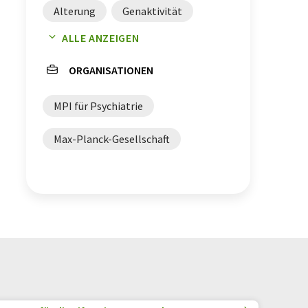
Alterung
Genaktivität
ALLE ANZEIGEN
Neuronen
ORGANISATIONEN
Alzheimer-Krankheit
MPI für Psychiatrie
präfrontaler Cortex
Max-Planck-Gesellschaft
Genexpression