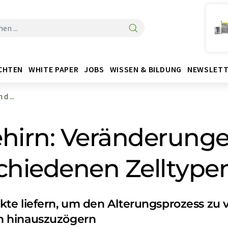
CHTEN
WHITE PAPER
JOBS
WISSEN & BILDUNG
NEWSLETT
d ...
ehirn: Veränderunge
rschiedenen Zellty
te liefern, um den Alterungsprozess zu
n hinauszuzögern