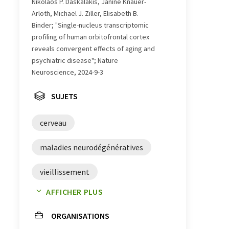
Nikolaos P. Daskalakis, Janine Knauer-
Arloth, Michael J. Ziller, Elisabeth B.
Binder; "Single-nucleus transcriptomic
profiling of human orbitofrontal cortex
reveals convergent effects of aging and
psychiatric disease"; Nature
Neuroscience, 2024-9-3
SUJETS
cerveau
maladies neurodégénératives
vieillissement
AFFICHER PLUS
activité des gènes
neurones
ORGANISATIONS
maladie d'Alzheimer