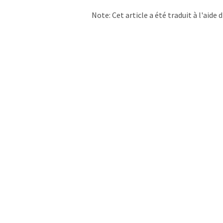
Note: Cet article a été traduit à l'aid
LUMITOS propose ces traductions auto
d'actualités. Comme cet article a été t
qu'il contienne des erreurs de vocabula
Anglais peut être trouvé
ici
.