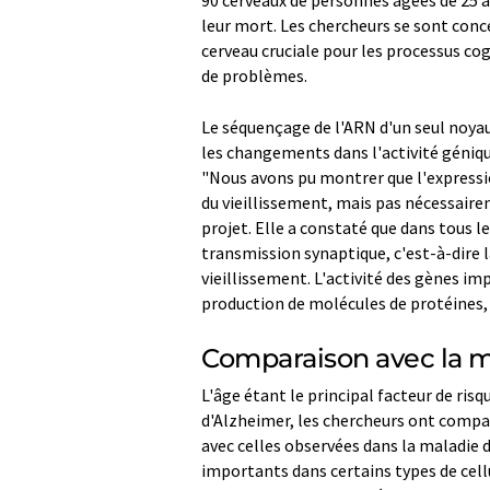
90 cerveaux de personnes âgées de 25 à 8
leur mort. Les chercheurs se sont conce
cerveau cruciale pour les processus cogn
de problèmes.
Le séquençage de l'ARN d'un seul noyau 
les changements dans l'activité génique
"Nous avons pu montrer que l'expressio
du vieillissement, mais pas nécessair
projet. Elle a constaté que dans tous le
transmission synaptique, c'est-à-dire
vieillissement. L'activité des gènes im
production de molécules de protéines,
Comparaison avec la m
L'âge étant le principal facteur de ris
d'Alzheimer, les chercheurs ont compar
avec celles observées dans la maladie
importants dans certains types de cell