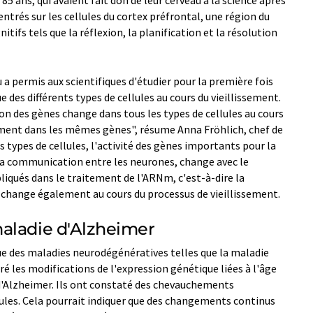
5 ans, qui avaient fait don de leur cerveau à la science après
ntrés sur les cellules du cortex préfrontal, une région du
itifs tels que la réflexion, la planification et la résolution
a permis aux scientifiques d'étudier pour la première fois
 des différents types de cellules au cours du vieillissement.
n des gènes change dans tous les types de cellules au cours
ement dans les mêmes gènes", résume Anna Fröhlich, chef de
s types de cellules, l'activité des gènes importants pour la
 la communication entre les neurones, change avec le
pliqués dans le traitement de l'ARNm, c'est-à-dire la
 change également au cours du processus de vieillissement.
aladie d'Alzheimer
que des maladies neurodégénératives telles que la maladie
é les modifications de l'expression génétique liées à l'âge
 d'Alzheimer. Ils ont constaté des chevauchements
ules. Cela pourrait indiquer que des changements continus