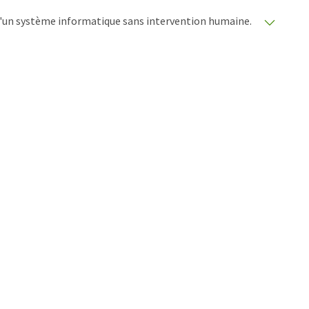
e d'un système informatique sans intervention humaine.
matiques pour présenter un plus large éventail
raduit avec traduction automatique, il est possible
ire, de syntaxe ou de grammaire. L'article original dans