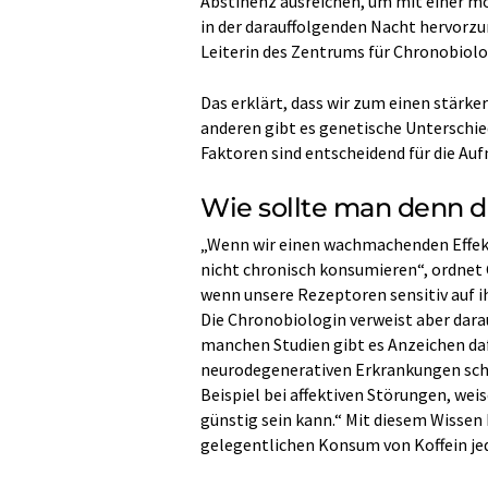
Abstinenz ausreichen, um mit einer m
in der darauffolgenden Nacht hervorzur
Leiterin des Zentrums für Chronobiolog
Das erklärt, dass wir zum einen stärker
anderen gibt es genetische Unterschied
Faktoren sind entscheidend für die Au
Wie sollte man denn d
„Wenn wir einen wachmachenden Effekt
nicht chronisch konsumieren“, ordnet C
wenn unsere Rezeptoren sensitiv auf i
Die Chronobiologin verweist aber dara
manchen Studien gibt es Anzeichen daf
neurodegenerativen Erkrankungen schü
Beispiel bei affektiven Störungen, we
günstig sein kann.“ Mit diesem Wisse
gelegentlichen Konsum von Koffein jed