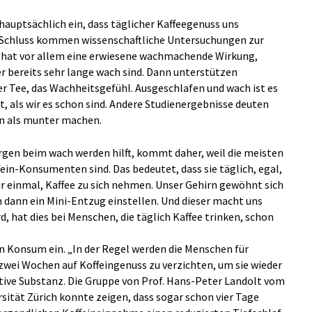
 hauptsächlich ein, dass täglicher Kaffeegenuss uns
Schluss kommen wissenschaftliche Untersuchungen zur
n hat vor allem eine erwiesene wachmachende Wirkung,
r bereits sehr lange wach sind. Dann unterstützen
r Tee, das Wachheitsgefühl. Ausgeschlafen und wach ist es
t, als wir es schon sind. Andere Studienergebnisse deuten
ann als munter machen.
rgen beim wach werden hilft, kommt daher, weil die meisten
n-Konsumenten sind. Das bedeutet, dass sie täglich, egal,
ur einmal, Kaffee zu sich nehmen. Unser Gehirn gewöhnt sich
ch dann ein Mini-Entzug einstellen. Und dieser macht uns
 hat dies bei Menschen, die täglich Kaffee trinken, schon
en Konsum ein. „In der Regel werden die Menschen für
 zwei Wochen auf Koffeingenuss zu verzichten, um sie wieder
tive Substanz. Die Gruppe von Prof. Hans-Peter Landolt vom
sität Zürich konnte zeigen, dass sogar schon vier Tage