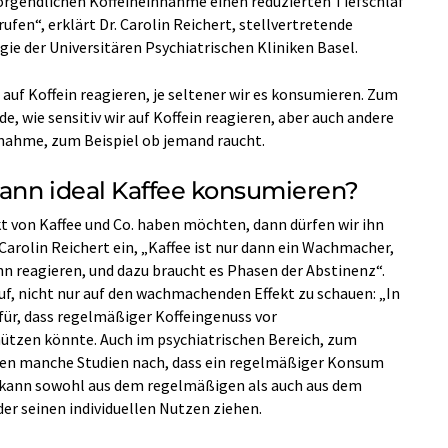
orgendlichen Koffeineinnahme einen reduzierten Tiefschlaf
ufen“, erklärt Dr. Carolin Reichert, stellvertretende
ie der Universitären Psychiatrischen Kliniken Basel.
 auf Koffein reagieren, je seltener wir es konsumieren. Zum
e, wie sensitiv wir auf Koffein reagieren, aber auch andere
fnahme, zum Beispiel ob jemand raucht.
ann ideal Kaffee konsumieren?
 von Kaffee und Co. haben möchten, dann dürfen wir ihn
arolin Reichert ein, „Kaffee ist nur dann ein Wachmacher,
hn reagieren, und dazu braucht es Phasen der Abstinenz“.
uf, nicht nur auf den wachmachenden Effekt zu schauen: „In
ür, dass regelmäßiger Koffeingenuss vor
tzen könnte. Auch im psychiatrischen Bereich, zum
isen manche Studien nach, dass ein regelmäßiger Konsum
n kann sowohl aus dem regelmäßigen als auch aus dem
er seinen individuellen Nutzen ziehen.