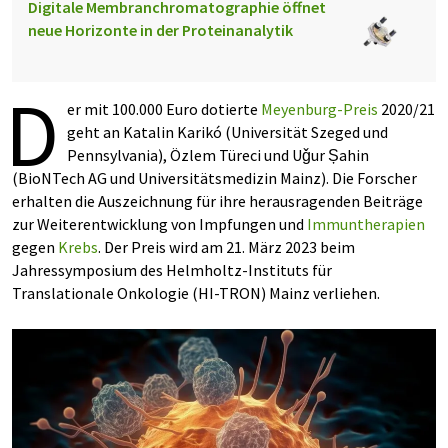
Digitale Membranchromatographie öffnet
neue Horizonte in der Proteinanalytik
D
er mit 100.000 Euro dotierte
Meyenburg-Preis
2020/21
geht an Katalin Karikó (Universität Szeged und
Pennsylvania), Özlem Türeci und Uǧur Șahin
(BioNTech AG und Universitätsmedizin Mainz). Die Forscher
erhalten die Auszeichnung für ihre herausragenden Beiträge
zur Weiterentwicklung von Impfungen und
Immuntherapien
gegen
Krebs
. Der Preis wird am 21. März 2023 beim
Jahressymposium des Helmholtz-Instituts für
Translationale Onkologie (HI-TRON) Mainz verliehen.