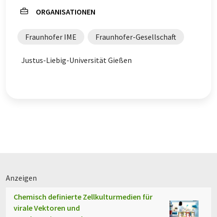
ORGANISATIONEN
Positronen-Emissions-Tomographie
Fraunhofer IME
Fraunhofer-Gesellschaft
Entzündliche Darmerkrankungen
Justus-Liebig-Universität Gießen
Magnetresonanz
Anzeigen
Chemisch definierte Zellkulturmedien für
virale Vektoren und