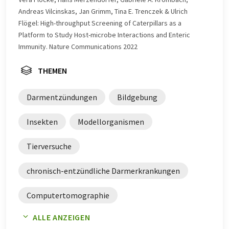
Andreas Vilcinskas, Jan Grimm, Tina E. Trenczek & Ulrich
Flögel: High-throughput Screening of Caterpillars as a
Platform to Study Host-microbe Interactions and Enteric
Immunity. Nature Communications 2022
THEMEN
Darmentzündungen
Bildgebung
Insekten
Modellorganismen
Tierversuche
chronisch-entzündliche Darmerkrankungen
Computertomographie
ALLE ANZEIGEN
Magnetresonanztomographie