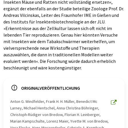
Insekten Mäuse und Ratten nicht vollständig ersetzen«,
ergänzt der ebenfalls an der Studie beteilige Zoologe Prof. Dr.
Andreas Vilcinskas, Leiter des Fraunhofer IME in Gießen und
des Instituts für Insektenbiotechnologie an der JLU.
»Erkenntnisse aus der Zellkultur lassen sich oft nicht im
lebenden Tier reproduzieren. Genau hier könnten Versuche
mit Insekten wie dem Tabakschwärmer weiterhelfen, um
vielversprechende neue Wirkstoffe und Therapien
auszuwählen, die dann in traditionellen Modellen weiter
evaluiert werden«. Die Forschung würde dadurch erheblich
beschleunigt und wäre kostengünstiger.
ORIGINALVERÖFFENTLICHUNG
Anton G. Windfelder, Frank H. H. Müller, Benedict Mc
Larney, Michael Hentschel, Anna Christina Böhringer,
Christoph-Rüdiger von Bredow, Florian H. Leinberger,
Marian Kampschulte, Lorenz Maier, Yvette M. von Bredow,
Vera Flocke, Hans Merzendorfer, Gabriele A. Krombach,