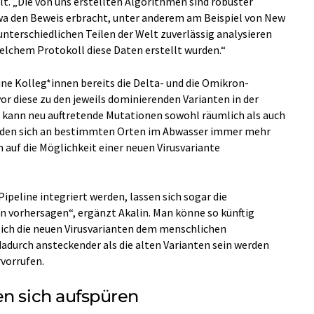
. „Die von uns erstellten Algorithmen sind robuster
twa den Beweis erbracht, unter anderem am Beispiel von New
 unterschiedlichen Teilen der Welt zuverlässig analysieren
elchem Protokoll diese Daten erstellt wurden.“
ine Kolleg*innen bereits die Delta- und die Omikron-
or diese zu den jeweils dominierenden Varianten in der
 kann neu auftretende Mutationen sowohl räumlich als auch
„Finden sich an bestimmten Orten im Abwasser immer mehr
 auf die Möglichkeit einer neuen Virusvariante
 Pipeline integriert werden, lassen sich sogar die
 vorhersagen“, ergänzt Akalin. Man könne so künftig
sich die neuen Virusvarianten dem menschlichen
durch ansteckender als die alten Varianten sein werden
vorrufen.
en sich aufspüren