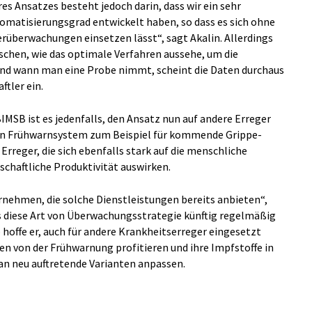
s Ansatzes besteht jedoch darin, dass wir ein sehr
matisierungsgrad entwickelt haben, so dass es sich ohne
überwachungen einsetzen lässt“, sagt Akalin. Allerdings
schen, wie das optimale Verfahren aussehe, um die
d wann man eine Probe nimmt, scheint die Daten durchaus
ftler ein.
MSB ist es jedenfalls, den Ansatz nun auf andere Erreger
ein Frühwarnsystem zum Beispiel für kommende Grippe-
 Erreger, die sich ebenfalls stark auf die menschliche
schaftliche Produktivität auswirken.
rnehmen, die solche Dienstleistungen bereits anbieten“,
ss diese Art von Überwachungsstrategie künftig regelmäßig
o hoffe er, auch für andere Krankheitserreger eingesetzt
en von der Frühwarnung profitieren und ihre Impfstoffe in
 an neu auftretende Varianten anpassen.