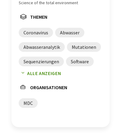
Science of the total environment
THEMEN
Coronavirus
Abwasser
Abwasseranalytik
Mutationen
Sequenzierungen
Software
ALLE ANZEIGEN
Grippeviren
Noroviren
ORGANISATIONEN
Viren
Abwassermonitoring
MDC