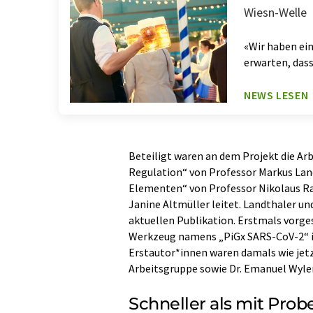
Wiesn-Welle
«Wir haben ein
erwarten, das
NEWS LESEN
Beteiligt waren an dem Projekt die A
Regulation“ von Professor Markus Lan
Elementen“ von Professor Nikolaus Ra
Janine Altmüller leitet. Landthaler u
aktuellen Publikation. Erstmals vorg
Werkzeug namens „PiGx SARS-CoV-2“ i
Erstautor*innen waren damals wie jetz
Arbeitsgruppe sowie Dr. Emanuel Wyle
Schneller als mit Prob