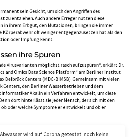
ermanent sein Gesicht, um sich den Angriffen des
 zu entziehen. Auch andere Erreger nutzen diese
n in ihrem Erbgut, den Mutationen, bringen sie immer
ie Körperabwehr oft weniger entgegenzusetzen hat als den
ektion oder Impfung kennt.
lassen ihre Spuren
nde Virusvarianten möglichst rasch aufzuspüren“, erklärt Dr.
ics and Omics Data Science Platform“ am Berliner Institut
Max Delbrück Centers (MDC-BIMSB). Gemeinsam mit vielen
k Centers, den Berliner Wasserbetrieben und dem
nformatiker Akalin ein Verfahren entwickelt, um diese
nn dort hinterlässt sie jeder Mensch, der sich mit den
n, ob oder welche Symptome er entwickelt und ob er
Abwasser wird auf Corona getestet: noch keine