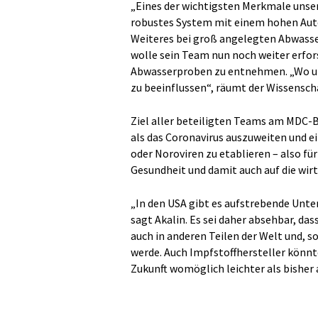
„Eines der wichtigsten Merkmale unsere
robustes System mit einem hohen Auto
Weiteres bei groß angelegten Abwasser
wolle sein Team nun noch weiter erfor
Abwasserproben zu entnehmen. „Wo un
zu beeinflussen“, räumt der Wissenscha
Ziel aller beteiligten Teams am MDC-BI
als das Coronavirus auszuweiten und 
oder Noroviren zu etablieren – also für
Gesundheit und damit auch auf die wirt
„In den USA gibt es aufstrebende Unte
sagt Akalin. Es sei daher absehbar, da
auch in anderen Teilen der Welt und, s
werde. Auch Impfstoffhersteller könnt
Zukunft womöglich leichter als bisher