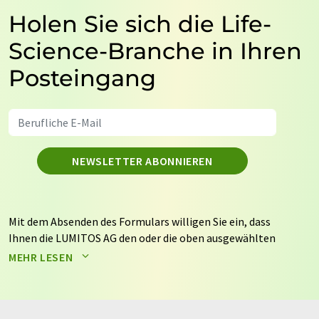
Holen Sie sich die Life-
Science-Branche in Ihren
Posteingang
NEWSLETTER ABONNIEREN
Mit dem Absenden des Formulars willigen Sie ein, dass
Ihnen die LUMITOS AG den oder die oben ausgewählten
Newsletter per E-Mail zusendet. Ihre Daten werden
MEHR LESEN
nicht an Dritte weitergegeben. Die Speicherung und
Verarbeitung Ihrer Daten durch die LUMITOS AG erfolgt
auf Basis unserer
Datenschutzerklärung
. LUMITOS darf