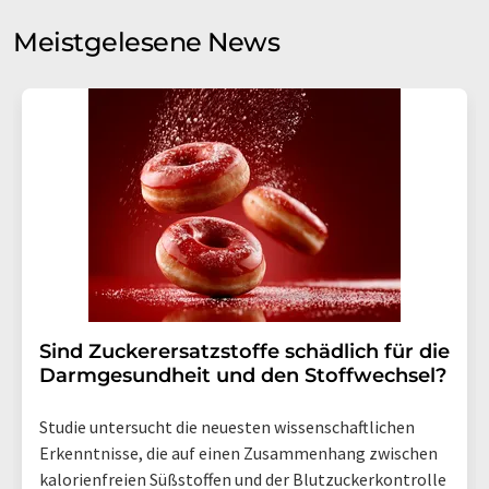
Sie zum Zwecke der Werbung oder der Markt- und
Meinungsforschung per E-Mail kontaktieren. Ihre
Meistgelesene News
Einwilligung können Sie jederzeit ohne Angabe von
Gründen gegenüber der LUMITOS AG, Ernst-Augustin-
Str. 2, 12489 Berlin oder per E-Mail unter
widerruf@lumitos.com
mit Wirkung für die Zukunft
widerrufen. Zudem ist in jeder E-Mail ein Link zur
Abbestellung des entsprechenden Newsletters
enthalten.
Sind Zuckerersatzstoffe schädlich für die
Darmgesundheit und den Stoffwechsel?
Studie untersucht die neuesten wissenschaftlichen
Erkenntnisse, die auf einen Zusammenhang zwischen
kalorienfreien Süßstoffen und der Blutzuckerkontrolle