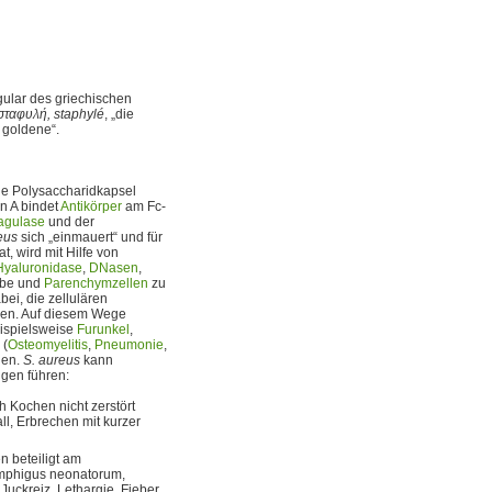
gular des griechischen
σταφυλή, staphylé
, „die
 goldene“.
ine Polysaccharidkapsel
in A bindet
Antikörper
am Fc-
agulase
und der
eus
sich „einmauert“ und für
, wird mit Hilfe von
Hyaluronidase
,
DNasen
,
webe und
Parenchymzellen
zu
abei, die zellulären
gen. Auf diesem Wege
beispielsweise
Furunkel
,
 (
Osteomyelitis
,
Pneumonie
,
nen.
S. aureus
kann
ngen führen:
h Kochen nicht zerstört
ll, Erbrechen mit kurzer
n beteiligt am
emphigus neonatorum,
uckreiz, Lethargie, Fieber