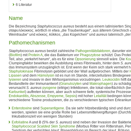
6
Literatur
Name
Die Bezeichnung
Staphylococcus aureus
besteht aus einem latinisierten Sin
σταφυλόκοκκος
, wörtlich in etwa „die Traubenkugel“, aus älterem Griechisch
Weintraube“ und
κόκκος, kókkos
, „das Kügelchen“ und
aureus
lateinisch „der
Pathomechanismen
Staphylococcus aureus
besitzt zahlreiche
Pathogenitätsfaktoren
, darunter e
(
Biofilm
) mit
Protein A
, die das Bakterium vor
Phagozytose
schützt. Das Prote
Teil, also „verkehrt herum“, als es für eine
Opsonierung
sinnvoll wäre. Die
Ko
Clumpingfaktor bewirken die Ausbildung eines Fibrinwalls, hinter dem
S. aur
das Immunsystem unzugänglich ist. Erst wenn der Keim sich stark vermehrt hat
Staphylokinase
Fibrinolysin gebildet und der Wall aufgebrochen. Mittels der
Lipasen
und dem
Hämolysin
ist es nun im Stande, interzelluläres Bindege
lysieren
und invasiv in den Wirtsorganismus vorzudringen.
Leukocidin
hilft d
Bestandteile der Immunantwort (
Granulozyten
und
Makrophagen
) zu schädi
verursacht
S. aureus
pyogene
(eitrige) Infektionen, die lokal-oberflächlich (
Karbunkel
) auftreten können, aber auch schwere tiefe, systemische Prozesse
Endokarditis
,
Abszesse
,
Empyeme
,
Sepsis
) mit hoher
Letalität
bedingen kön
verschiedene Toxine produzieren, die zu verschiedenen typischen Erkranku
Enterotoxine
sind
Superantigene
. Da sie sehr hitzebeständig sind und durc
werden, spielen sie eine große Rolle bei Lebensmittelvergiftungen (Durchfa
Inkubationszeit von wenigen Stunden)
Exfoliatine
A und B (5% der
S. aureus
) sind neben der Invasion der Bakterie
Staphylococcal Scalded Skin Syndrome
(Morbus Ritter von Rittershain, P
Syndrom der verbrühten Haut: Blasenbildung im Bereich der Haut, Rötung, J