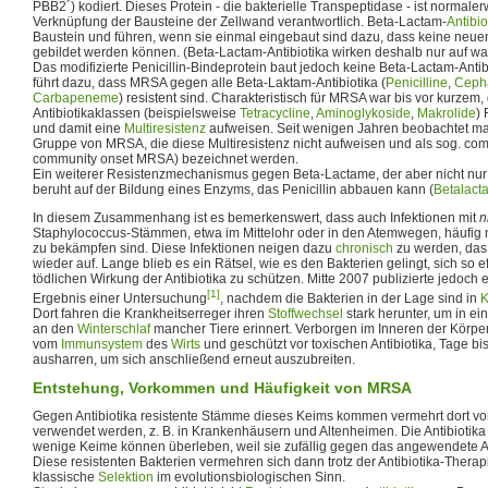
PBB2´) kodiert. Dieses Protein - die bakterielle Transpeptidase - ist normaler
Verknüpfung der Bausteine der Zellwand verantwortlich. Beta-Lactam-
Antibio
Baustein und führen, wenn sie einmal eingebaut sind dazu, dass keine neu
gebildet werden können. (Beta-Lactam-Antibiotika wirken deshalb nur auf w
Das modifizierte Penicillin-Bindeprotein baut jedoch keine Beta-Lactam-Antib
führt dazu, dass MRSA gegen alle Beta-Laktam-Antibiotika (
Penicilline
,
Ceph
Carbapeneme
) resistent sind. Charakteristisch für MRSA war bis vor kurzem
Antibiotikaklassen (beispielsweise
Tetracycline
,
Aminoglykoside
,
Makrolide
)
und damit eine
Multiresistenz
aufweisen. Seit wenigen Jahren beobachtet ma
Gruppe von MRSA, die diese Multiresistenz nicht aufweisen und als sog. c
community onset MRSA) bezeichnet werden.
Ein weiterer Resistenzmechanismus gegen Beta-Lactame, der aber nicht nur 
beruht auf der Bildung eines Enzyms, das Penicillin abbauen kann (
Betalact
In diesem Zusammenhang ist es bemerkenswert, dass auch Infektionen mit
n
Staphylococcus-Stämmen, etwa im Mittelohr oder in den Atemwegen, häufig nu
zu bekämpfen sind. Diese Infektionen neigen dazu
chronisch
zu werden, das
wieder auf. Lange blieb es ein Rätsel, wie es den Bakterien gelingt, sich so e
tödlichen Wirkung der Antibiotika zu schützen. Mitte 2007 publizierte jedoch
[1]
Ergebnis einer Untersuchung
, nachdem die Bakterien in der Lage sind in
K
Dort fahren die Krankheitserreger ihren
Stoffwechsel
stark herunter, um in ei
an den
Winterschlaf
mancher Tiere erinnert. Verborgen im Inneren der Körpe
vom
Immunsystem
des
Wirts
und geschützt vor toxischen Antibiotika, Tage 
ausharren, um sich anschließend erneut auszubreiten.
Entstehung, Vorkommen und Häufigkeit von MRSA
Gegen Antibiotika resistente Stämme dieses Keims kommen vermehrt dort vor,
verwendet werden, z. B. in Krankenhäusern und Altenheimen. Die Antibiotika 
wenige Keime können überleben, weil sie zufällig gegen das angewendete Ant
Diese resistenten Bakterien vermehren sich dann trotz der Antibiotika-Therapie
klassische
Selektion
im evolutionsbiologischen Sinn.