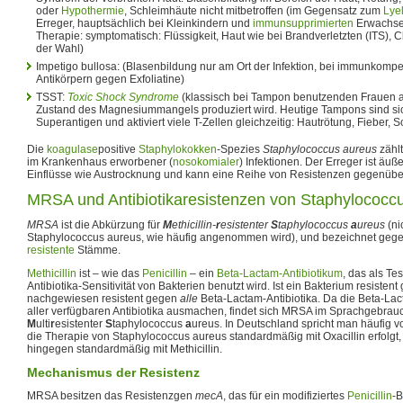
oder
Hypothermie
, Schleimhäute nicht mitbetroffen (im Gegensatz zum
Lye
Erreger, hauptsächlich bei Kleinkindern und
immunsupprimierten
Erwachse
Therapie: symptomatisch: Flüssigkeit, Haut wie bei Brandverletzten (ITS), C
der Wahl)
Impetigo bullosa: (Blasenbildung nur am Ort der Infektion, bei immunkompe
Antikörpern gegen Exfoliatine)
TSST:
Toxic Shock Syndrome
(klassisch bei Tampon benutzenden Frauen au
Zustand des Magnesiummangels produziert wird. Heutige Tampons sind siche
Superantigen und aktiviert viele T-Zellen gleichzeitig: Hautrötung, Fieber, 
Die
koagulase
positive
Staphylokokken
-Spezies
Staphylococcus aureus
zählt
im Krankenhaus erworbener (
nosokomialer
) Infektionen. Der Erreger ist äu
Einflüsse wie Austrocknung und kann eine Reihe von Resistenzen gegenüb
MRSA und Antibiotikaresistenzen von Staphylococc
MRSA
ist die Abkürzung für
M
ethicillin-
r
esistenter
S
taphylococcus
a
ureus
(ni
Staphylococcus aureus, wie häufig angenommen wird), und bezeichnet geg
resistente
Stämme.
Methicillin
ist – wie das
Penicillin
– ein
Beta-Lactam-Antibiotikum
, das als Tes
Antibiotika-Sensitivität von Bakterien benutzt wird. Ist ein Bakterium resistent 
nachgewiesen resistent gegen
alle
Beta-Lactam-Antibiotika. Da die Beta-Lact
aller verfügbaren Antibiotika ausmachen, findet sich MRSA im Sprachgebrauc
M
ulti
r
esistenter
S
taphylococcus
a
ureus. In Deutschland spricht man häufig 
die Therapie von Staphylococcus aureus standardmäßig mit Oxacillin erfolgt,
hingegen standardmäßig mit Methicillin.
Mechanismus der Resistenz
MRSA besitzen das Resistenzgen
mecA
, das für ein modifiziertes
Penicillin
-B