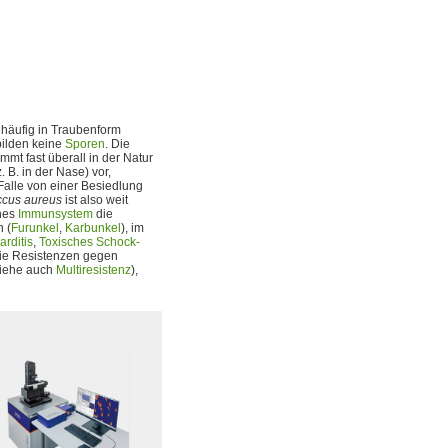
 häufig in Traubenform
ilden keine
Sporen
. Die
mmt fast überall in der Natur
B. in der Nase) vor,
alle von einer Besiedlung
ccus aureus
ist also weit
ches
Immunsystem
die
 (
Furunkel
,
Karbunkel
), im
rditis
,
Toxisches Schock-
die Resistenzen gegen
siehe auch
Multiresistenz
),