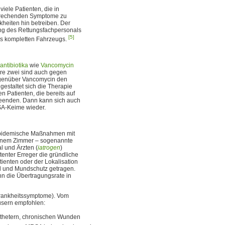
iele Patienten, die in
tsprechenden Symptome zu
heiten hin betreiben. Der
ung des Rettungsfachpersonals
[5]
es kompletten Fahrzeugs.
ntibiotika
wie
Vancomycin
ere zwei sind auch gegen
egenüber Vancomycin den
gestaltet sich die Therapie
n Patienten, die bereits auf
beenden. Dann kann sich auch
SA-Keime wieder.
epidemische Maßnahmen mit
einem Zimmer – sogenannte
l und Ärzten (
iatrogen
)
tenter Erreger die gründliche
tienten oder der Lokalisation
l und Mundschutz getragen.
n die Übertragungsrate in
Krankheitssymptome). Vom
usern empfohlen:
 Kathetern, chronischen Wunden