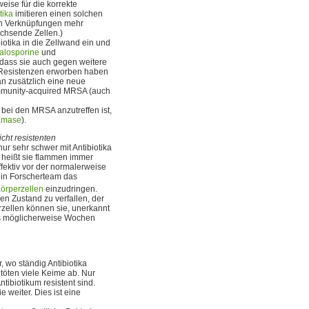
weise für die korrekte
tika
imitieren einen solchen
en Verknüpfungen mehr
achsende Zellen.)
iotika in die Zellwand ein und
alosporine
und
, dass sie auch gegen weitere
 Resistenzen erworben haben
n zusätzlich eine neue
ommunity-acquired MRSA (auch
bei den MRSA anzutreffen ist,
amase
).
icht resistenten
r sehr schwer mit Antibiotika
 heißt sie flammen immer
ffektiv vor der normalerweise
 ein Forscherteam das
örperzellen
einzudringen.
nen Zustand zu verfallen, der
rzellen können sie, unerkannt
bis möglicherweise Wochen
 wo ständig Antibiotika
töten viele Keime ab. Nur
ibiotikum resistent sind.
 weiter. Dies ist eine