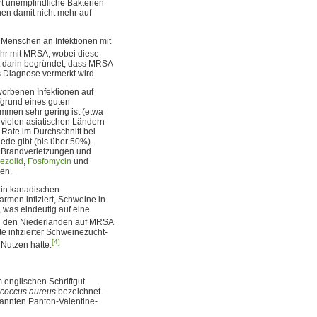
t unempfindliche Bakterien
en damit nicht mehr auf
 Menschen an Infektionen mit
Jahr mit MRSA, wobei diese
gt darin begründet, dass MRSA
ls Diagnose vermerkt wird.
orbenen Infektionen auf
grund eines guten
mmen sehr gering ist (etwa
vielen asiatischen Ländern
-Rate im Durchschnitt bei
ede gibt (bis über 50%).
r Brandverletzungen und
ezolid
,
Fosfomycin
und
zen.
 in kanadischen
men infiziert, Schweine in
, was eindeutig auf eine
in den Niederlanden auf MRSA
e infizierter Schweinezucht-
[4]
 Nutzen hatte.
nglischen Schriftgut
ococcus aureus
bezeichnet.
nannten Panton-Valentine-