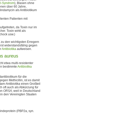
ll-Syndrom
), Blasen ohne
nen über 60 Jahre,
lindamycin als Antibiotikum
tenten Patienten mit
fgetreten, da Toxin nur im
r. Toxin wirkt als
Schock usw.)
 zu den wichtigsten Erregern
ßerst widerstandsfähig gegen
er
Antibiotika
aufweisen.
us aureus
cht etwa multi-resistenter
en bestimmte
Antibiotika
tantibiotikum für die
gegen Methicillin, ist es damit
am-Antibiotika einen Großteil
h oft auch als Abkürzung für
von
ORSA
, weil in Deutschland
 in den Vereinigten Staaten
indeprotein (PBP2a, syn.