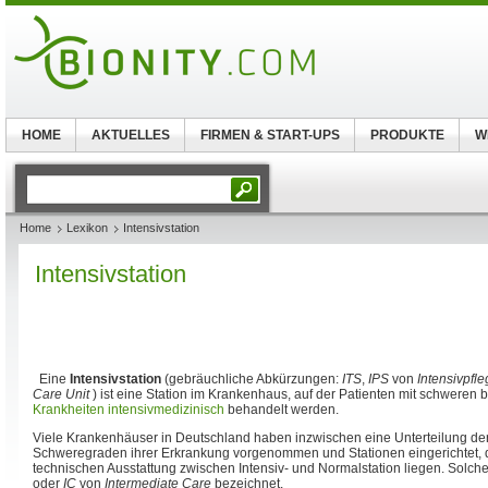
HOME
AKTUELLES
FIRMEN & START-UPS
PRODUKTE
W
Home
Lexikon
Intensivstation
Intensivstation
Eine
Intensivstation
(gebräuchliche Abkürzungen:
ITS
,
IPS
von
Intensivpfle
Care Unit
) ist eine Station im Krankenhaus, auf der Patienten mit schweren 
Krankheiten
intensivmedizinisch
behandelt werden.
Viele Krankenhäuser in Deutschland haben inzwischen eine Unterteilung de
Schweregraden ihrer Erkrankung vorgenommen und Stationen eingerichtet, di
technischen Ausstattung zwischen Intensiv- und Normalstation liegen. Solche
oder
IC
von
Intermediate Care
bezeichnet.