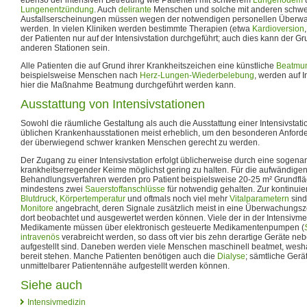
Lungenentzündung
. Auch
delirante
Menschen und solche mit anderen schw
Ausfallserscheinungen müssen wegen der notwendigen personellen Überwac
werden. In vielen Kliniken werden bestimmte Therapien (etwa
Kardioversion
der Patienten nur auf der Intensivstation durchgeführt; auch dies kann der G
anderen Stationen sein.
Alle Patienten die auf Grund ihrer Krankheitszeichen eine künstliche
Beatmu
beispielsweise Menschen nach
Herz-Lungen-Wiederbelebung
, werden auf I
hier die Maßnahme Beatmung durchgeführt werden kann.
Ausstattung von Intensivstationen
Sowohl die räumliche Gestaltung als auch die Ausstattung einer Intensivstati
üblichen Krankenhausstationen meist erheblich, um den besonderen Anford
der überwiegend schwer kranken Menschen gerecht zu werden.
Der Zugang zu einer Intensivstation erfolgt üblicherweise durch eine sogena
krankheitserregender Keime möglichst gering zu halten. Für die aufwändig
Behandlungsverfahren werden pro Patient beispielsweise 20-25 m² Grundfl
mindestens zwei
Sauerstoffanschlüsse
für notwendig gehalten. Zur kontinuie
Blutdruck
,
Körpertemperatur
und oftmals noch viel mehr
Vitalparametern
sind
Monitore
angebracht, deren Signale zusätzlich meist in eine Überwachungsze
dort beobachtet und ausgewertet werden können. Viele der in der Intensivm
Medikamente müssen über elektronisch gesteuerte Medikamentenpumpen (
intravenös
verabreicht werden, so dass oft vier bis zehn derartige Geräte ne
aufgestellt sind. Daneben werden viele Menschen maschinell beatmet, wesh
bereit stehen. Manche Patienten benötigen auch die
Dialyse
; sämtliche Gerä
unmittelbarer Patientennähe aufgestellt werden können.
Siehe auch
Intensivmedizin