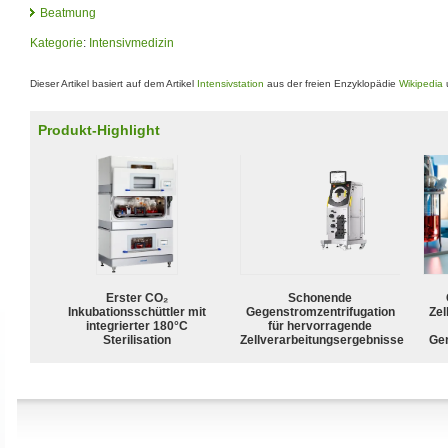
Beatmung
Kategorie
:
Intensivmedizin
Dieser Artikel basiert auf dem Artikel
Intensivstation
aus der freien Enzyklopädie
Wikipedia
u
Produkt-Highlight
Erster CO₂
Schonende
Inkubationsschüttler mit
Gegenstromzentrifugation
Zel
integrierter 180°C
für hervorragende
Sterilisation
Zellverarbeitungsergebnisse
Ge