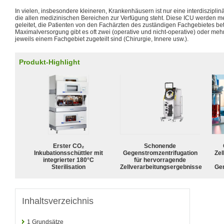
In vielen, insbesondere kleineren, Krankenhäusern ist nur eine interdisziplin
die allen medizinischen Bereichen zur Verfügung steht. Diese ICU werden m
geleitet, die Patienten von den Fachärzten des zuständigen Fachgebietes be
Maximalversorgung gibt es oft zwei (operative und nicht-operative) oder mehr
jeweils einem Fachgebiet zugeteilt sind (Chirurgie, Innere usw.).
Produkt-Highlight
Erster CO₂
Schonende
Inkubationsschüttler mit
Gegenstromzentrifugation
Zel
integrierter 180°C
für hervorragende
Sterilisation
Zellverarbeitungsergebnisse
Ge
Inhaltsverzeichnis
1
Grundsätze