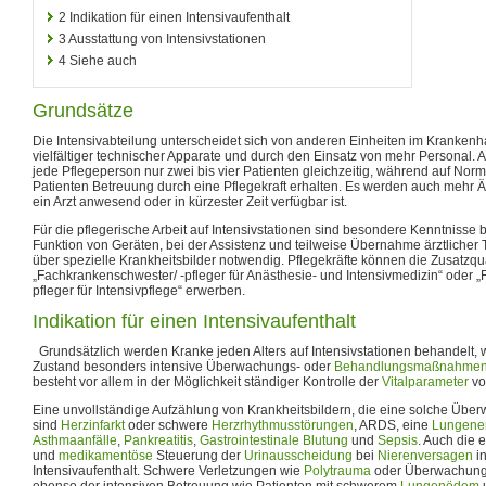
2
Indikation für einen Intensivaufenthalt
3
Ausstattung von Intensivstationen
4
Siehe auch
Grundsätze
Die Intensivabteilung unterscheidet sich von anderen Einheiten im Kranke
vielfältiger technischer Apparate und durch den Einsatz von mehr Personal. Au
jede Pflegeperson nur zwei bis vier Patienten gleichzeitig, während auf Norm
Patienten Betreuung durch eine Pflegekraft erhalten. Es werden auch mehr Ä
ein Arzt anwesend oder in kürzester Zeit verfügbar ist.
Für die pflegerische Arbeit auf Intensivstationen sind besondere Kenntnisse
Funktion von Geräten, bei der Assistenz und teilweise Übernahme ärztlicher
über spezielle Krankheitsbilder notwendig. Pflegekräfte können die Zusatzqua
„Fachkrankenschwester/ -pfleger für Anästhesie- und Intensivmedizin“ oder 
pfleger für Intensivpflege“ erwerben.
Indikation für einen Intensivaufenthalt
Grundsätzlich werden Kranke jeden Alters auf Intensivstationen behandelt, 
Zustand besonders intensive Überwachungs- oder
Behandlungsmaßnahme
besteht vor allem in der Möglichkeit ständiger Kontrolle der
Vitalparameter
vo
Eine unvollständige Aufzählung von Krankheitsbildern, die eine solche Übe
sind
Herzinfarkt
oder schwere
Herzrhythmusstörungen
, ARDS, eine
Lungene
Asthmaanfälle
,
Pankreatitis
,
Gastrointestinale Blutung
und
Sepsis
. Auch die
und
medikamentöse
Steuerung der
Urinausscheidung
bei
Nierenversagen
in
Intensivaufenthalt. Schwere Verletzungen wie
Polytrauma
oder Überwachun
ebenso der intensiven Betreuung wie Patienten mit schwerem
Lungenödem
u