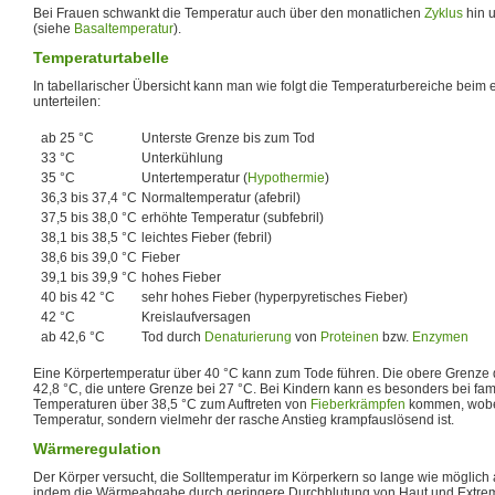
Bei Frauen schwankt die Temperatur auch über den monatlichen
Zyklus
hin 
(siehe
Basaltemperatur
).
Temperaturtabelle
In tabellarischer Übersicht kann man wie folgt die Temperaturbereiche be
unterteilen:
ab 25 °C
Unterste Grenze bis zum Tod
33 °C
Unterkühlung
35 °C
Untertemperatur (
Hypothermie
)
36,3 bis 37,4 °C
Normaltemperatur (afebril)
37,5 bis 38,0 °C
erhöhte Temperatur (subfebril)
38,1 bis 38,5 °C
leichtes Fieber (febril)
38,6 bis 39,0 °C
Fieber
39,1 bis 39,9 °C
hohes Fieber
40 bis 42 °C
sehr hohes Fieber (hyperpyretisches Fieber)
42 °C
Kreislaufversagen
ab 42,6 °C
Tod durch
Denaturierung
von
Proteinen
bzw.
Enzymen
Eine Körpertemperatur über 40 °C kann zum Tode führen. Die obere Grenze d
42,8 °C, die untere Grenze bei 27 °C. Bei Kindern kann es besonders bei fami
Temperaturen über 38,5 °C zum Auftreten von
Fieberkrämpfen
kommen, wobei
Temperatur, sondern vielmehr der rasche Anstieg krampfauslösend ist.
Wärmeregulation
Der Körper versucht, die Solltemperatur im Körperkern so lange wie möglich au
indem die Wärmeabgabe durch geringere Durchblutung von Haut und Extremi