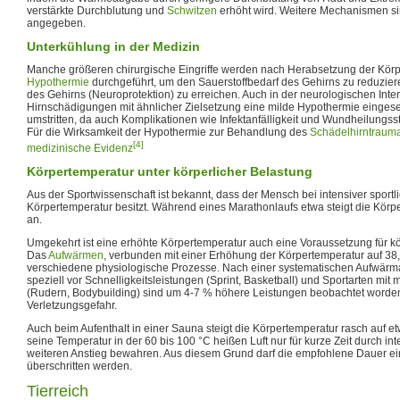
verstärkte Durchblutung und
Schwitzen
erhöht wird. Weitere Mechanismen s
angegeben.
Unterkühlung in der Medizin
Manche größeren chirurgische Eingriffe werden nach Herabsetzung der Körp
Hypothermie
durchgeführt, um den Sauerstoffbedarf des Gehirns zu reduzie
des Gehirns (Neuroprotektion) zu erreichen. Auch in der neurologischen Inte
Hirnschädigungen mit ähnlicher Zielsetzung eine milde Hypothermie eingeset
umstritten, da auch Komplikationen wie Infektanfälligkeit und Wundheilungs
Für die Wirksamkeit der Hypothermie zur Behandlung des
Schädelhirntraum
[4]
medizinische Evidenz
Körpertemperatur unter körperlicher Belastung
Aus der Sportwissenschaft ist bekannt, dass der Mensch bei intensiver sportl
Körpertemperatur besitzt. Während eines Marathonlaufs etwa steigt die Körp
an.
Umgekehrt ist eine erhöhte Körpertemperatur auch eine Voraussetzung für kö
Das
Aufwärmen
, verbunden mit einer Erhöhung der Körpertemperatur auf 38,
verschiedene physiologische Prozesse. Nach einer systematischen Aufwärma
speziell vor Schnelligkeitsleistungen (Sprint, Basketball) und Sportarten mit
(Rudern, Bodybuilding) sind um 4-7 % höhere Leistungen beobachtet worden
Verletzungsgefahr.
Auch beim Aufenthalt in einer Sauna steigt die Körpertemperatur rasch auf e
seine Temperatur in der 60 bis 100 °C heißen Luft nur für kurze Zeit durch in
weiteren Anstieg bewahren. Aus diesem Grund darf die empfohlene Dauer e
überschritten werden.
Tierreich