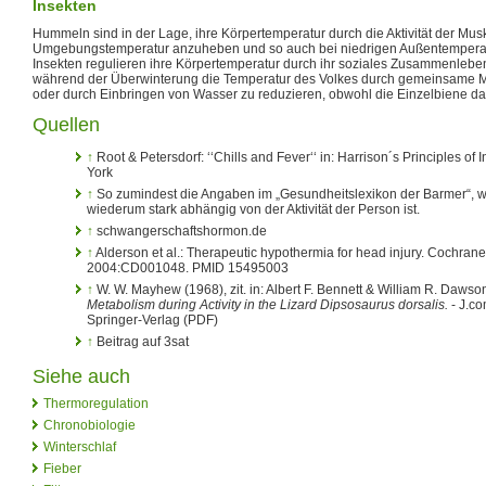
Insekten
Hummeln sind in der Lage, ihre Körpertemperatur durch die Aktivität der Musk
Umgebungstemperatur anzuheben und so auch bei niedrigen Außentemperatu
Insekten regulieren ihre Körpertemperatur durch ihr soziales Zusammenleben
während der Überwinterung die Temperatur des Volkes durch gemeinsame Mu
oder durch Einbringen von Wasser zu reduzieren, obwohl die Einzelbiene daz
Quellen
↑
Root & Petersdorf: ‘‘Chills and Fever‘‘ in: Harrison´s Principles of
York
↑
So zumindest die Angaben im „Gesundheitslexikon der Barmer“,
wiederum stark abhängig von der Aktivität der Person ist.
↑
schwangerschaftshormon.de
↑
Alderson et al.: Therapeutic hypothermia for head injury. Cochran
2004:CD001048. PMID 15495003
↑
W. W. Mayhew (1968), zit. in: Albert F. Bennett & William R. Dawso
Metabolism during Activity in the Lizard Dipsosaurus dorsalis.
- J.co
Springer-Verlag (PDF)
↑
Beitrag auf 3sat
Siehe auch
Thermoregulation
Chronobiologie
Winterschlaf
Fieber