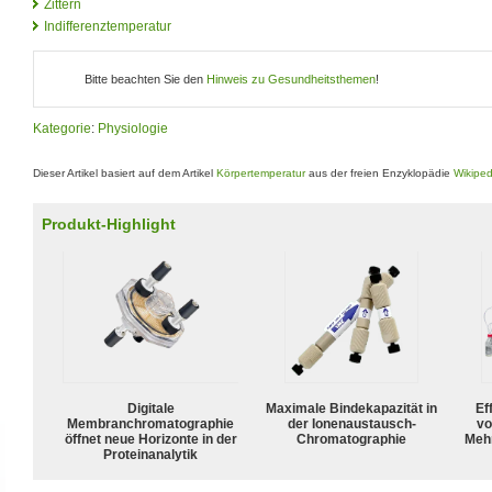
Zittern
Indifferenztemperatur
Bitte beachten Sie den
Hinweis zu Gesundheitsthemen
!
Kategorie
:
Physiologie
Dieser Artikel basiert auf dem Artikel
Körpertemperatur
aus der freien Enzyklopädie
Wikiped
Produkt-Highlight
Digitale
Maximale Bindekapazität in
Ef
Membranchromatographie
der Ionenaustausch-
vo
öffnet neue Horizonte in der
Chromatographie
Meh
Proteinanalytik