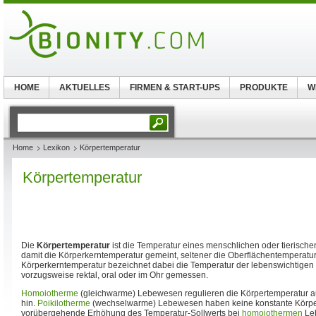
HOME
AKTUELLES
FIRMEN & START-UPS
PRODUKTE
W
Home
Lexikon
Körpertemperatur
Körpertemperatur
Die
Körpertemperatur
ist die Temperatur eines menschlichen oder tierisch
damit die Körperkerntemperatur gemeint, seltener die Oberflächentemperatur
Körperkerntemperatur bezeichnet dabei die Temperatur der lebenswichtigen
vorzugsweise rektal, oral oder im Ohr gemessen.
Homoiotherme
(gleichwarme) Lebewesen regulieren die Körpertemperatur au
hin.
Poikilotherme
(wechselwarme) Lebewesen haben keine konstante Körper
vorübergehende Erhöhung des Temperatur-Sollwerts bei
homoiothermen
Leb