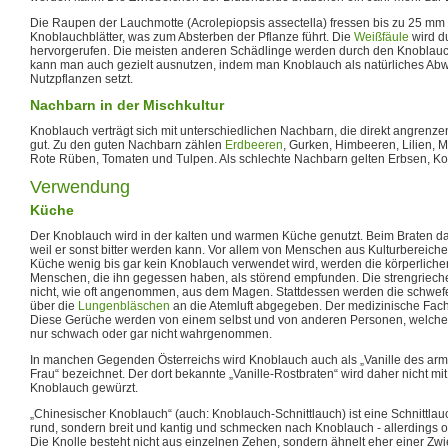
Die Raupen der Lauchmotte (Acrolepiopsis assectella) fressen bis zu 25 mm 
Knoblauchblätter, was zum Absterben der Pflanze führt. Die
Weißfäule
wird d
hervorgerufen. Die meisten anderen Schädlinge werden durch den Knoblauch
kann man auch gezielt ausnutzen, indem man Knoblauch als natürliches Ab
Nutzpflanzen setzt.
Nachbarn in der Mischkultur
Knoblauch verträgt sich mit unterschiedlichen Nachbarn, die direkt angrenz
gut. Zu den guten Nachbarn zählen
Erdbeeren
, Gurken, Himbeeren, Lilien,
Rote Rüben, Tomaten und Tulpen. Als schlechte Nachbarn gelten Erbsen, K
Verwendung
Küche
Der Knoblauch wird in der kalten und warmen Küche genutzt. Beim Braten dar
weil er sonst bitter werden kann. Vor allem von Menschen aus Kulturbereichen,
Küche wenig bis gar kein Knoblauch verwendet wird, werden die körperlich
Menschen, die ihn gegessen haben, als störend empfunden. Die strengriec
nicht, wie oft angenommen, aus dem Magen. Stattdessen werden die schwef
über die
Lungenbläschen
an die Atemluft abgegeben. Der medizinische Fachbeg
Diese Gerüche werden von einem selbst und von anderen Personen, welch
nur schwach oder gar nicht wahrgenommen.
In manchen Gegenden Österreichs wird Knoblauch auch als „Vanille des ar
Frau“ bezeichnet. Der dort bekannte „Vanille-Rostbraten“ wird daher nicht mit
Knoblauch gewürzt.
„Chinesischer Knoblauch“ (auch: Knoblauch-Schnittlauch) ist eine Schnittlauch
rund, sondern breit und kantig und schmecken nach Knoblauch - allerdings
Die Knolle besteht nicht aus einzelnen Zehen, sondern ähnelt eher einer Zwi