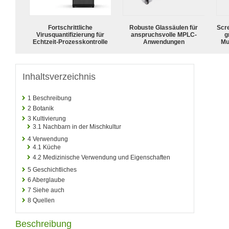
Fortschrittliche
Robuste Glassäulen für
Scr
Virusquantifizierung für
anspruchsvolle MPLC-
g
Echtzeit-Prozesskontrolle
Anwendungen
Mu
Inhaltsverzeichnis
1
Beschreibung
2
Botanik
3
Kultivierung
3.1
Nachbarn in der Mischkultur
4
Verwendung
4.1
Küche
4.2
Medizinische Verwendung und Eigenschaften
5
Geschichtliches
6
Aberglaube
7
Siehe auch
8
Quellen
Beschreibung