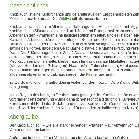
Geschichtliches
Knoblauch ist eine Kulturpflanze und gelangte aus den Steppengebieten Zen
Mittelmeer nach Europa. Der
Wildtyp
gilt als ausgestorben.
Knoblauch war schon im Altertum als Nahrungs- und Heilmittel bekannt. Ägy
Knoblauch als Stärkungsmittel und um Läuse und Darmparasiten zu vertreiben
Arbeiter an den Pyramiden eine tägliche Ration erhielten, und es ist überliefe
Ration die Arbeiter die Arbeit niederlegten. Römer und Griechen wussten ebe
Heilmöglichkeiten der Pflanze. Im Talmud wird sein
stetiger Genuss
empfohle
sättige den Körper, gäbe dem Geist Klarheit, stärke die Manneskraft und ver
Darm. Die Erläuterungen in der Schrift
De materia medica
des antiken Arztes
dem 1. Jahrhundert, der (in Buch II, Kapitel 152) den Knoblauch ausführlich für
Medikation empfohlen hatte, blieben auch für das gesamte Mittelalter maßg
(wie von Hunden oder Schlangen), Haarausfall, Zahnschmerzen, Hautaussc
Menstruationsstörungen damit behandelt wurden. Im Spätmittelalter wurde d
allgemein als entgiftend galt, auch gegen die
Pest
angewandt.
Es wurde und wird ihm außerdem in vielen Ländern (etwa in Asien) eine Wir
nachgesagt.
In die Region des heutigen Deutschlands gelangte der Knoblauch höchstwah
vordringenden Römer und wurde dann schon recht bald durch die Kultivierung
Bereits im wohl Ende des 8. Jahrhunderts von Karl dem Großen erlassenen Capi
imperii wird der Knoblauch (in Kapitel 70) unter den zu kultivierenden Nutzp
Aberglaube
Der Knoblauch soll – wie alle stark riechenden Pflanzen – zur Abwehr von
Vampiren, dienen können.
Außerdem berichtet früher Volksglaube eine Abwehrkraft gegen Geister.