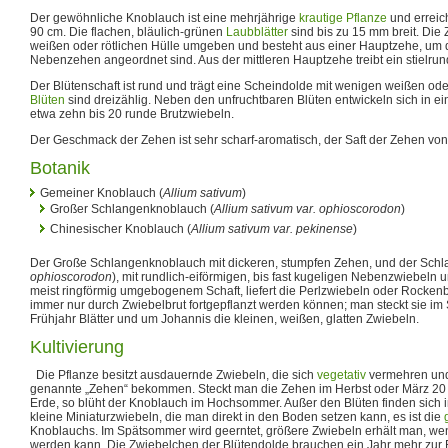
Der gewöhnliche Knoblauch ist eine mehrjährige
krautige Pflanze
und erreic
90 cm. Die flachen, bläulich-grünen
Laubblätter
sind bis zu 15 mm breit. Die 
weißen oder rötlichen Hülle umgeben und besteht aus einer Hauptzehe, um d
Nebenzehen angeordnet sind. Aus der mittleren Hauptzehe treibt ein stielrun
Der Blütenschaft ist rund und trägt eine Scheindolde mit wenigen weißen ode
Blüten
sind dreizählig. Neben den unfruchtbaren Blüten entwickeln sich in e
etwa zehn bis 20 runde Brutzwiebeln.
Der Geschmack der Zehen ist sehr scharf-aromatisch, der Saft der Zehen von 
Botanik
Gemeiner Knoblauch (
Allium sativum
)
Großer Schlangenknoblauch (
Allium sativum var. ophioscorodon
)
Chinesischer Knoblauch (
Allium sativum var. pekinense
)
Der Große Schlangenknoblauch mit dickeren, stumpfen Zehen, und der Schl
ophioscorodon
), mit rundlich-eiförmigen, bis fast kugeligen Nebenzwiebeln
meist ringförmig umgebogenem Schaft, liefert die Perlzwiebeln oder Rocken
immer nur durch Zwiebelbrut fortgepflanzt werden können; man steckt sie im
Frühjahr Blätter und um Johannis die kleinen, weißen, glatten Zwiebeln.
Kultivierung
Die Pflanze besitzt ausdauernde Zwiebeln, die sich
vegetativ
vermehren und
genannte „Zehen“ bekommen. Steckt man die Zehen im Herbst oder März 20 
Erde, so blüht der Knoblauch im Hochsommer. Außer den Blüten finden sich 
kleine Miniaturzwiebeln, die man direkt in den Boden setzen kann, es ist die
Knoblauchs. Im Spätsommer wird geerntet, größere Zwiebeln erhält man, wen
werden kann. Die Zwiebelchen der Blütendolde brauchen ein Jahr mehr zur 