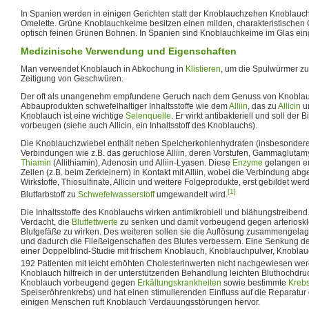
In Spanien werden in einigen Gerichten statt der Knoblauchzehen Knoblauch
Omelette. Grüne Knoblauchkeime besitzen einen milden, charakteristische
optisch feinen Grünen Bohnen. In Spanien sind Knoblauchkeime im Glas eing
Medizinische Verwendung und Eigenschaften
Man verwendet Knoblauch in Abkochung in
Klistieren
, um die Spulwürmer zu 
Zeitigung von Geschwüren.
Der oft als unangenehm empfundene Geruch nach dem Genuss von Knoblauc
Abbauprodukten schwefelhaltiger Inhaltsstoffe wie dem
Alliin
, das zu
Allicin
um
Knoblauch ist eine wichtige
Selenquelle
. Er wirkt antibakteriell und soll der
vorbeugen (siehe auch Allicin, ein Inhaltsstoff des Knoblauchs).
Die Knoblauchzwiebel enthält neben Speicherkohlenhydraten (insbesondere 
Verbindungen wie z.B. das geruchlose Alliin, deren Vorstufen, Gammaglutamyl
Thiamin
(Allithiamin), Adenosin und Alliin-Lyasen. Diese
Enzyme
gelangen er
Zellen (z.B. beim Zerkleinern) in Kontakt mit Alliin, wobei die Verbindung ab
Wirkstoffe, Thiosulfinate, Allicin und weitere Folgeprodukte, erst gebildet we
[1]
Blutfarbstoff zu
Schwefelwasserstoff
umgewandelt wird.
Die Inhaltsstoffe des Knoblauchs wirken antimikrobiell und blähungstreiben
Verdacht, die
Blutfettwerte
zu senken und damit vorbeugend gegen arterioskl
Blutgefäße zu wirken. Des weiteren sollen sie die Auflösung zusammengelage
und dadurch die Fließeigenschaften des Blutes verbessern. Eine Senkung d
einer Doppelblind-Studie mit frischem Knoblauch, Knoblauchpulver, Knoblau
192 Patienten mit leicht erhöhten Cholesterinwerten nicht nachgewiesen we
Knoblauch hilfreich in der unterstützenden Behandlung leichten Bluthochdru
Knoblauch vorbeugend gegen
Erkältungskrankheiten
sowie bestimmte
Krebs
Speiseröhrenkrebs) und hat einen stimulierenden Einfluss auf die Reparatur
einigen Menschen ruft Knoblauch Verdauungsstörungen hervor.