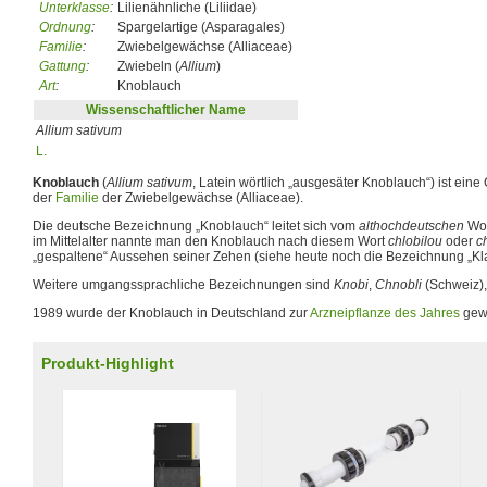
Unterklasse
:
Lilienähnliche (Liliidae)
Ordnung
:
Spargelartige (Asparagales)
Familie
:
Zwiebelgewächse (Alliaceae)
Gattung
:
Zwiebeln (
Allium
)
Art
:
Knoblauch
Wissenschaftlicher Name
Allium sativum
L.
Knoblauch
(
Allium sativum
, Latein wörtlich „ausgesäter Knoblauch“) ist ein
der
Familie
der Zwiebelgewächse (Alliaceae).
Die deutsche Bezeichnung „Knoblauch“ leitet sich vom
althochdeutschen
Wor
im Mittelalter nannte man den Knoblauch nach diesem Wort
chlobilou
oder
c
„gespaltene“ Aussehen seiner Zehen (siehe heute noch die Bezeichnung „Kla
Weitere umgangssprachliche Bezeichnungen sind
Knobi
,
Chnobli
(Schweiz)
1989 wurde der Knoblauch in Deutschland zur
Arzneipflanze des Jahres
gewä
Produkt-Highlight