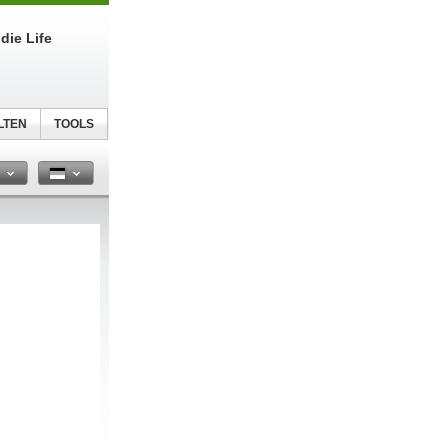
die Life
LTEN
TOOLS
n