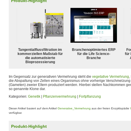
Produkt-Highlight
Tangentialflussfiltration im
Branchenoptimiertes ERP
For
kommerziellen Maßstab für
für die Life Science-
für
die automatisierte
Branche
Bioprozessierung
Im Gegensatz zur generativen Vermehrung steht die
vegetative Vermehrung
,
die Abspaltung von Zellen eines Organismus ohne vorherige Verschmelzun
(Gameten) zweier Eltern produziert werden. Hierbei stellen Nachkommen gene
so genannte Klone dar.
Kategorien:
Genetik
|
Pflanzenvermehrung
|
Fortpflanzung
Dieser Artikel basiert auf dem Artikel
Generative_Vermehrung
aus der freien Enzyklopädie
verfügbar.
Produkt-Highlight