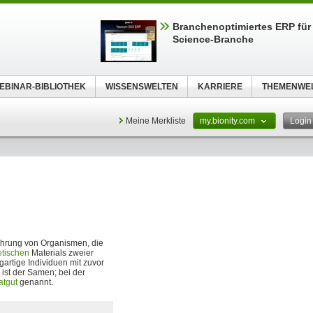
Branchenoptimiertes ERP für 
Science-Branche
EBINAR-BIBLIOTHEK
WISSENSWELTEN
KARRIERE
THEMENWE
Meine Merkliste
my.bionity.com
Logi
ehrung von Organismen, die
tischen
Materials zweier
gartige Individuen mit zuvor
ist der Samen; bei der
atgut
genannt.