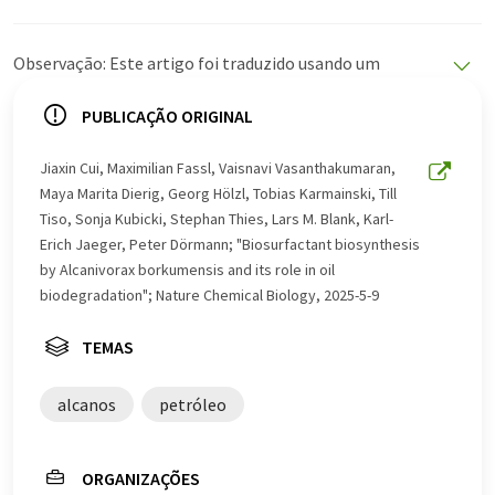
Observação: Este artigo foi traduzido usando um
sistema de computador sem intervenção humana. A
LUMITOS oferece essas traduções automáticas para
PUBLICAÇÃO ORIGINAL
apresentar uma gama mais ampla de notícias atuais.
Como este artigo foi traduzido com tradução
Jiaxin Cui, Maximilian Fassl, Vaisnavi Vasanthakumaran,
automática, é possível que contenha erros de
Maya Marita Dierig, Georg Hölzl, Tobias Karmainski, Till
vocabulário, sintaxe ou gramática. O artigo original em
Tiso, Sonja Kubicki, Stephan Thies, Lars M. Blank, Karl-
Inglês pode ser encontrado
aqui
.
Erich Jaeger, Peter Dörmann; "Biosurfactant biosynthesis
by Alcanivorax borkumensis and its role in oil
biodegradation"; Nature Chemical Biology, 2025-5-9
TEMAS
alcanos
petróleo
ORGANIZAÇÕES