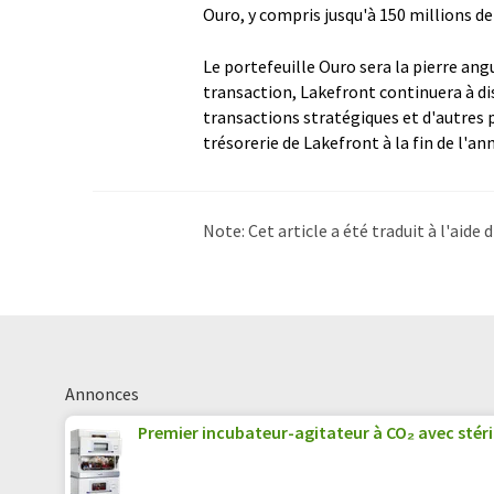
Ouro, y compris jusqu'à 150 millions de
Le portefeuille Ouro sera la pierre ang
transaction, Lakefront continuera à dis
transactions stratégiques et d'autres p
trésorerie de Lakefront à la fin de l'an
Note: Cet article a été traduit à l'aid
LUMITOS propose ces traductions auto
d'actualités. Comme cet article a été t
qu'il contienne des erreurs de vocabula
Anglais peut être trouvé
ici
.
Annonces
Premier incubateur-agitateur à CO₂ avec stéri