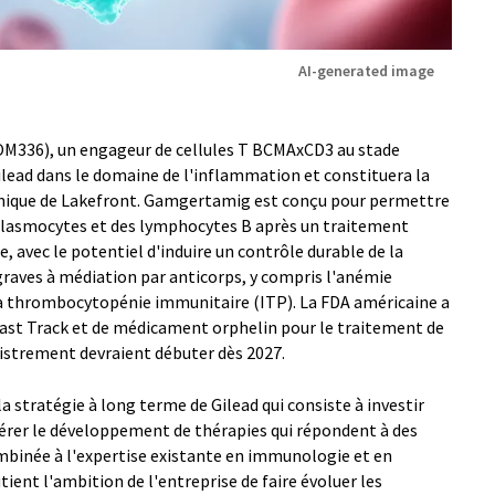
AI-generated image
OM336), un engageur de cellules T BCMAxCD3 au stade
Gilead dans le domaine de l'inflammation et constituera la
inique de Lakefront. Gamgertamig est conçu pour permettre
plasmocytes et des lymphocytes B après un traitement
, avec le potentiel d'induire un contrôle durable de la
graves à médiation par anticorps, y compris l'anémie
 thrombocytopénie immunitaire (ITP). La FDA américaine a
ast Track et de médicament orphelin pour le traitement de
egistrement devraient débuter dès 2027.
a stratégie à long terme de Gilead qui consiste à investir
élérer le développement de thérapies qui répondent à des
mbinée à l'expertise existante en immunologie et en
tient l'ambition de l'entreprise de faire évoluer les