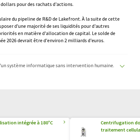
 dollars pour des rachats d'actions.
ulaire du pipeline de R&D de Lakefront. À la suite de cette
poser d'une majorité de ses liquidités pour d'autres
riorités en matière d'allocation de capital. Le solde de
née 2026 devrait être d'environ 2 milliards d'euros.
e d'un système informatique sans intervention humaine.
matiques pour présenter un plus large éventail
raduit avec traduction automatique, il est possible
ire, de syntaxe ou de grammaire. L'article original dans
lisation intégrée à 180°C
Centrifugation do
traitement cellula